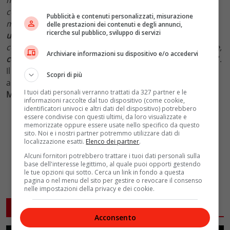
con le sue interviste.
– proseguendo –
Roberto Faenza
Pubblicità e contenuti personalizzati, misurazione
mi ha detto ‘
non cerco un’imitazione, ma
delle prestazioni dei contenuti e degli annunci,
ricerche sul pubblico, sviluppo di servizi
un’interpretazione
‘ e allora una cosa che mi aveva
colpito in tv è che aveva un modo particolare di parlare,
Archiviare informazioni su dispositivo e/o accedervi
come se parlando stesse sempre ascoltando una voce
“.
Il cast del film comprenderà, oltre a Laura Morante,
Scopri di più
anche:
Federico Cesari,
Rosa Diletta Rossi,
Giorgio
I tuoi dati personali verranno trattati da 327 partner e le
Marchesi
,
Sofia D’Elia
,
Mariano Rigillo
.
informazioni raccolte dal tuo dispositivo (come cookie,
identificatori univoci e altri dati del dispositivo) potrebbero
essere condivise con questi ultimi, da loro visualizzate e
memorizzate oppure essere usate nello specifico da questo
sito. Noi e i nostri partner potremmo utilizzare dati di
localizzazione esatti.
Elenco dei partner
.
Alcuni fornitori potrebbero trattare i tuoi dati personali sulla
base dell'interesse legittimo, al quale puoi opporti gestendo
le tue opzioni qui sotto. Cerca un link in fondo a questa
pagina o nel menu del sito per gestire o revocare il consenso
nelle impostazioni della privacy e dei cookie.
ARTICOLI CORRELATI
Acconsento