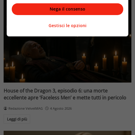
Nega il consenso
Gestisci le opzioni
House of the Dragon 3, episodio 6: una morte
eccellente apre ‘Faceless Men’ e mette tutti in pericolo
Redazione VelvetMAG
4 Agosto 2026
Leggi di più