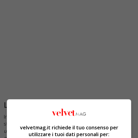
Le parole di Laura Morante
In merito al progetto, in occasione della conferenza
stampa, Laura Morante ha dichiarato: “
All’inizio avevo
velvetmag.it richiede il tuo consenso per
un po’ paura, non solo perché è un personaggio reale,
utilizzare i tuoi dati personali per:
ma perché
tutti la ricordano
, era molto presente in tv,