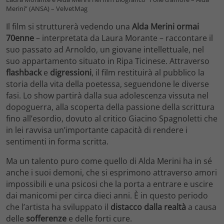
Merini” (ANSA) – VelvetMag
Il film si strutturerà vedendo una
Alda Merini ormai
70enne
– interpretata da Laura Morante – raccontare il
suo passato ad Arnoldo, un giovane intellettuale, nel
suo appartamento situato in Ripa Ticinese. Attraverso
flashback
e
digressioni
, il film restituirà al pubblico la
storia della vita della poetessa, seguendone le diverse
fasi. Lo show partirà dalla sua adolescenza vissuta nel
dopoguerra, alla scoperta della passione della scrittura
fino all’esordio, dovuto al critico Giacino Spagnoletti che
in lei ravvisa un’importante capacità di rendere i
sentimenti in forma scritta.
Ma un talento puro come quello di Alda Merini ha in sé
anche i suoi demoni, che si esprimono attraverso amori
impossibili e una psicosi che la porta a entrare e uscire
dai manicomi per circa dieci anni. È in questo periodo
che l’artista ha sviluppato il
distacco dalla realtà
a causa
delle
sofferenze
e delle forti cure.