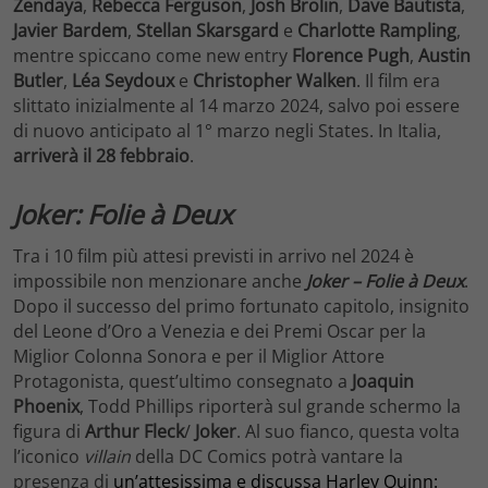
Zendaya
,
Rebecca Ferguson
,
Josh Brolin
,
Dave Bautista
,
Javier Bardem
,
Stellan Skarsgard
e
Charlotte Rampling
,
mentre spiccano come new entry
Florence Pugh
,
Austin
Butler
,
Léa Seydoux
e
Christopher Walken
. Il film era
slittato inizialmente al 14 marzo 2024, salvo poi essere
di nuovo anticipato al 1° marzo negli States. In Italia,
arriverà il 28 febbraio
.
Joker: Folie à Deux
Tra i 10 film più attesi previsti in arrivo nel 2024 è
impossibile non menzionare anche
Joker – Folie à Deux
.
Dopo il successo del primo fortunato capitolo, insignito
del Leone d’Oro a Venezia e dei Premi Oscar per la
Miglior Colonna Sonora e per il Miglior Attore
Protagonista, quest’ultimo consegnato a
Joaquin
Phoenix
, Todd Phillips riporterà sul grande schermo la
figura di
Arthur Fleck
/
Joker
. Al suo fianco, questa volta
l’iconico
villain
della DC Comics potrà vantare la
presenza di
un’attesissima e discussa Harley Quinn: