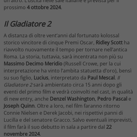
un altro. L’uscita nelle sale italiane è prevista per il
prossimo
4 ottobre 2024
.
Il Gladiatore 2
A distanza di oltre vent’anni dal fortunato kolossal
storico vincitore di cinque Premi Oscar,
Ridley Scott
ha
riavvolto nuovamente il tempo per tornare nell’antica
Roma. La storia, tuttavia, sarà incentrata non più su
Massimo Decimo Meridio
(Russell Crowe, per la cui
interpretazione ha vinto l’ambita statuetta d’oro), bensì
su suo figlio,
Lucius
, interpretato da
Paul Mescal
.
Il
Gladiatore 2
sarà ambientato circa 15 anni dopo gli
eventi del primo film e vedrà coinvolti nel cast, in qualità
di new entry, anche
Denzel Washington
,
Pedro Pascal
e
Joseph Quinn
. Oltre a loro, nel film faranno ritorno
Connie Nielsen e Derek Jacobi, nei rispettivi panni di
Lucilla e del senatore Gracco. Salvo eventuali imprevisti,
il film farà il suo debutto in sala a partire dal
22
novembre 2024
.