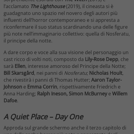
l’acclamato
The Lighthouse
(2019), il cineasta si è
guadagnato uno spazio nel novero degli autori più
influenti dell’horror contemporaneo e si appresta a
riconfermare il suo status scardinando una delle figure
più note nell’immaginario collettivo: quella di Nosferatu,
il principe della notte.
A dare corpo e voce alla sua visione del personaggio un
cast ricco di volti noti, composto da
Lily-Rose Depp
, che
sarà
Ellen
, interesse amoroso del Principe della Notte;
Bill Skarsgård
, nei panni di
Nosferatu
;
Nicholas Hoult
,
che rivestirà i panni di Thomas Hutter;
Aaron Taylor-
Johnson
e
Emma Corrin
, rispettivamente Friedrich e
Anna Harding;
Ralph Ineson, Simon McBurney
e
Willem
Dafoe
.
A Quiet Place – Day One
Approda sul grande schermo anche il terzo capitolo di