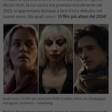
Alcuni titoli, la cui uscita era prevista inizialmente nel
2023, si apprestano dunque a fare il loro debutto nel
nuovo anno. Ma quali sono i
10 film più attesi del 2024
?
Quali sono i 10 film più attesi del 2024? (Credits: ANSA, sx; @ladygaga/
Instagram, al centro) – VelvetMag
Breve
disclaimer
: verranno presi in considerazione tutti