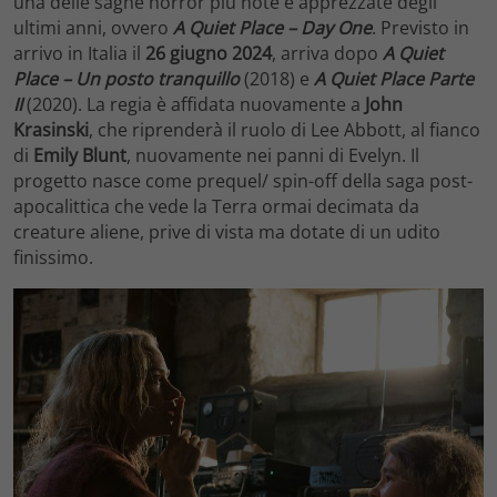
una delle saghe horror più note e apprezzate degli
ultimi anni, ovvero
A Quiet Place – Day One
. Previsto in
arrivo in Italia il
26 giugno 2024
, arriva dopo
A Quiet
Place – Un posto tranquillo
(2018) e
A Quiet Place Parte
II
(2020). La regia è affidata nuovamente a
John
Krasinski
, che riprenderà il ruolo di Lee Abbott, al fianco
di
Emily Blunt
, nuovamente nei panni di Evelyn. Il
progetto nasce come prequel/ spin-off della saga post-
apocalittica che vede la Terra ormai decimata da
creature aliene, prive di vista ma dotate di un udito
finissimo.