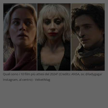
Quali sono i 10 film più attesi del 2024? (Credits: ANSA, sx; @ladygaga/
Instagram, al centro) - VelvetMag