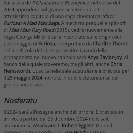
Sulla scia de
Il Gladiatore
e
Beetlejuice
, nel corso del
2024 approderà sul grande schermo un altro
attesissimo capitolo di una saga cinematografica:
Furiosa: A Mad Max Saga
. A metà tra prequel e spin-off
di
Mad Max: Fury Road
(2015), vedrà nuovamente alla
regia George Miller e sarà incentrato sulle origini del
personaggio di
Furiosa
, interpretato da
Charlize Theron
nella pellicola del 2015. A rivestire i panni della
protagonista nel nuovo capitolo sarà
Anya Taylor-Joy
, al
fianco della quale troveremo, tra gli altri, anche
Chris
Hemsworth
. L’uscita nelle sale australiane è prevista per
il
23 maggio 2024
mentre, in quelle statunitensi, dal
giorno successivo.
Nosferatu
Il 2024 sarà all’insegna anche dell’orrore. È previsto in
arrivo, a partire dal 25 dicembre 2024 nelle sale
statunitensi,
Nosferatu
di
Robert Eggers
. Dopo il
sorprendente esordio con
The Witch
(2015) e