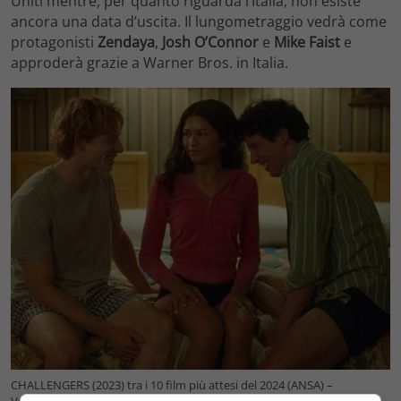
Uniti mentre, per quanto riguarda l’Italia, non esiste
ancora una data d’uscita. Il lungometraggio vedrà come
protagonisti
Zendaya
,
Josh O’Connor
e
Mike Faist
e
approderà grazie a Warner Bros. in Italia.
CHALLENGERS (2023) tra i 10 film più attesi del 2024 (ANSA) –