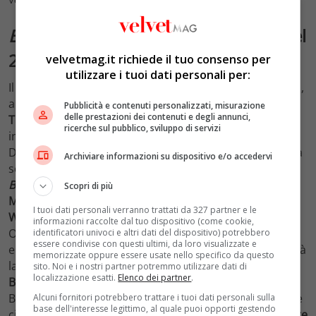
VelvetMag
Beetlejuice 2
tra i 10 film più attesi del
2024
velvetmag.it richiede il tuo consenso per
utilizzare i tuoi dati personali per:
Il 2024 sembra essere l’anno dei sequel. Dopo il ritorno,
a oltre due decenni di distanza, de
Il Gladiatore
, anche
Pubblicità e contenuti personalizzati, misurazione
delle prestazioni dei contenuti e degli annunci,
Tim Burton
ha scelto di “rispolverare” uno dei suoi
ricerche sul pubblico, sviluppo di servizi
indiscussi classici rinvigorendolo di nuova linfa vitale.
Dopo oltre trent’anni, infatti, il cineasta statunitense ha
Archiviare informazioni su dispositivo e/o accedervi
scelto di regalare al pubblico l’inatteso sequel di
Beetlejuice
, uscito nel 1988. Faranno ritorno nel cast
Scopri di più
Michael Caine
, nei panni del “demoniaco” Betelgeuse,
I tuoi dati personali verranno trattati da 327 partner e le
Winona Ryder
, in quelli di una Lydia Deetz e Catherine
informazioni raccolte dal tuo dispositivo (come cookie,
O’Hara, nelle vesti di Delia Deetz. Fioccano diverse new
identificatori univoci e altri dati del dispositivo) potrebbero
essere condivise con questi ultimi, da loro visualizzate e
entry:
Jenna Ortega
, nuova musa di Tim Burton che sarà
memorizzate oppure essere usate nello specifico da questo
la figlia di Lydia;
Willem Dafoe
;
Justin Theroux
e
Monica
sito. Noi e i nostri partner potremmo utilizzare dati di
localizzazione esatti.
Elenco dei partner
.
Bellucci
, quest’ultima nei panni della moglie di
Betelgeuse. Salvo eventuali imprevisti, l’uscita nelle sale
Alcuni fornitori potrebbero trattare i tuoi dati personali sulla
base dell'interesse legittimo, al quale puoi opporti gestendo
cinematografiche è prevista per il prossimo
6 settembre