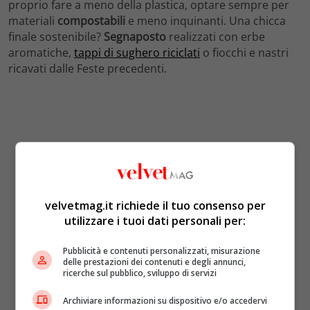
proprio fare a meno della plastica, optare sempre per
materiali
compostabili
e meno inquinanti. Una chicca
finale sostenibile?
Segnaposto
realizzati con erbe
aromatiche,
tappi di sughero riciclati
o fiocchi e nastri
ricavati dalle Feste precedenti.
velvetmag.it richiede il tuo consenso per
utilizzare i tuoi dati personali per:
Pubblicità e contenuti personalizzati, misurazione
delle prestazioni dei contenuti e degli annunci,
ricerche sul pubblico, sviluppo di servizi
Archiviare informazioni su dispositivo e/o accedervi