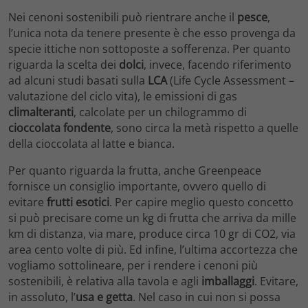
Nei cenoni sostenibili può rientrare anche il
pesce
,
l’unica nota da tenere presente è che esso provenga da
specie ittiche non sottoposte a sofferenza. Per quanto
riguarda la scelta dei
dolci
, invece, facendo riferimento
ad alcuni studi basati sulla
LCA
(Life Cycle Assessment –
valutazione del ciclo vita), le emissioni di gas
climalteranti
, calcolate per un chilogrammo di
cioccolata fondente
, sono circa la metà rispetto a quelle
della cioccolata al latte e bianca.
Per quanto riguarda la frutta, anche Greenpeace
fornisce un consiglio importante, ovvero quello di
evitare
frutti esotici
. Per capire meglio questo concetto
si può precisare come un kg di frutta che arriva da mille
km di distanza, via mare, produce circa 10 gr di CO2, via
area cento volte di più. Ed infine, l’ultima accortezza che
vogliamo sottolineare, per i rendere i cenoni più
sostenibili, è relativa alla tavola e agli
imballaggi
. Evitare,
in assoluto, l’
usa e getta
. Nel caso in cui non si possa