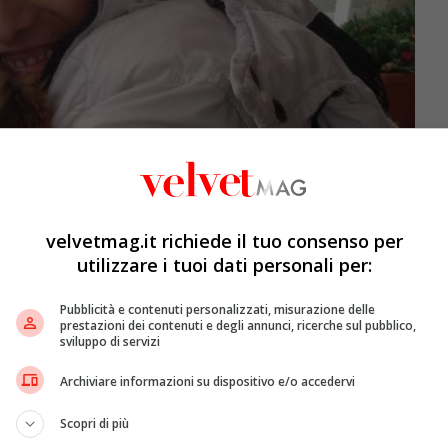
velvetmag.it richiede il tuo consenso per
utilizzare i tuoi dati personali per:
Pubblicità e contenuti personalizzati, misurazione delle
prestazioni dei contenuti e degli annunci, ricerche sul pubblico,
ntrate su una Citroen bianca, avvistata al mattino
sviluppo di servizi
è stato fermato in località
Terrarossa
, nel comune di
Archiviare informazioni su dispositivo e/o accedervi
rovincia di
Massa-Carrara
. Sono stati i carabinieri della
Rossella Cominotti
ha dovuto arrestare il suo viaggio
Scopri di più
o di blocco che i
militari
avevano allestito a seguito di