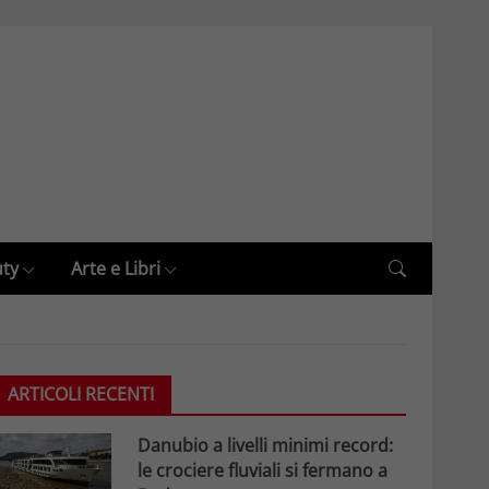
uty
Arte e Libri
ARTICOLI RECENTI
Danubio a livelli minimi record:
le crociere fluviali si fermano a