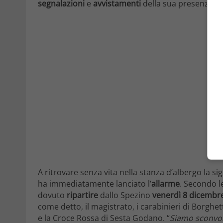
segnalazioni
e
avvistamenti
della sua presenza ne
A ritrovare senza vita nella stanza d’albergo la si
ha immediatamente lanciato l’
allarme
. Secondo l
dovuto
ripartire
dallo Spezino
venerdì 8 dicembr
come detto, il magistrato, i carabinieri di Borghet
e la Croce Rossa di Sesta Godano. “
Siamo sconvol