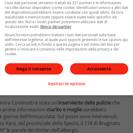
lla zona.
I tuoi dati personali verranno trattati da 327 partner e le informazioni
raccolte dal tuo dispositivo (come cookie, identificatori univoci e altri dati
del dispositivo) potrebbero essere condivise con questi ultimi, da loro
visualizzate e memorizzate oppure essere usate nello specifico da
questo sito. Noi e i nostri partner potremmo utilizzare dati di
localizzazione esatti.
Elenco dei partner
.
Alcuni fornitori potrebbero trattare i tuoi dati personali sulla base
dell'interesse legittimo, al quale puoi opporti gestendo le tue opzioni qui
sotto. Cerca un link in fondo a questa pagina o nel menu del sito per
gestire o revocare il consenso nelle impostazioni della privacy e dei
cookie.
Nega il consenso
Acconsento
Gestisci le opzioni
gnora Cominotti è stata un’
inserviente delle pulizie
che
e prime informazioni
marito e moglie
avrebbero
e
, giorno dell’Immacolata. Sul posto sono intervenuti,
to Vara, del provinciale della Spezia, il 118 di Brugnato
ti
” le parole dei titolari dell’albergo.