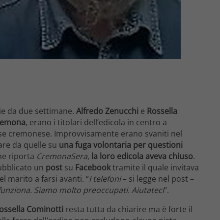
ie da due settimane.
Alfredo Zenucchi
e
Rossella
remona
, erano i titolari dell’edicola in centro a
ese cremonese. Improvvisamente erano svaniti nel
iare da quelle su
una fuga volontaria per questioni
me riporta
CremonaSera
,
la loro edicola aveva chiuso
.
ubblicato un
post
su
Facebook
tramite il quale invitava
 marito a farsi avanti. “
I telefoni
– si legge nel post –
unziona. Siamo molto preoccupati. Aiutateci
“.
ossella Cominotti
resta tutta da chiarire ma è forte il