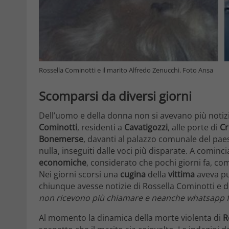
Rossella Cominotti e il marito Alfredo Zenucchi. Foto Ansa
Scomparsi da diversi giorni
Dell’uomo e della donna non si avevano più notiz
Cominotti
, residenti a
Cavatigozzi
, alle porte di
C
Bonemerse
, davanti al palazzo comunale del pa
nulla, inseguiti dalle voci più disparate. A cominc
economiche
, considerato che pochi giorni fa, co
Nei giorni scorsi una
cugina
della
vittima
aveva p
chiunque avesse notizie di Rossella Cominotti e del
non ricevono più chiamare e neanche whatsapp f
Al momento la dinamica della morte violenta di
R