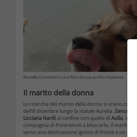
Rossella Cominotti in una foto dal suo profilo Facebook
Il marito della donna
Le ricerche del marito della donna si erano conce
dell’8 dicembre lungo la statale Aurelia.
Zenucchi
Licciana Nardi
al confine con quello di
Aulla
, in p
compagnia di Pontremoli a bloccarlo. Il marito di
verso una destinazione ignota di fronte a un post