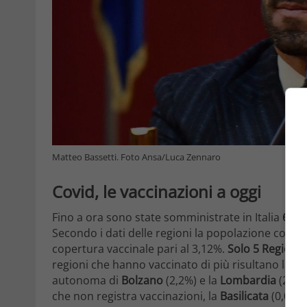
Matteo Bassetti. Foto Ansa/Luca Zennaro
Covid, le vaccinazioni a oggi
Fino a ora sono state somministrate in Italia
669.
Secondo i dati delle regioni la popolazione con pi
copertura vaccinale pari al 3,12%.
Solo 5 Regioni
h
regioni che hanno vaccinato di più risultano la
To
autonoma di
Bolzano
(2,2%) e la
Lombardia
(2,1%)
che non registra vaccinazioni, la
Basilicata
(0,004%