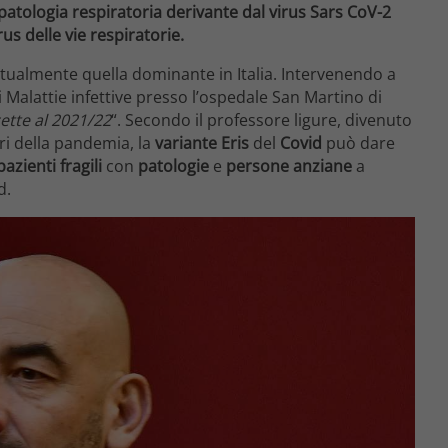
patologia respiratoria derivante dal virus Sars CoV-2
us delle vie respiratorie.
attualmente quella dominante in Italia. Intervenendo a
i Malattie infettive presso l’ospedale San Martino di
cette al 2021/22
“. Secondo il professore ligure, divenuto
uri della pandemia, la
variante Eris
del
Covid
può dare
pazienti fragili
con
patologie
e
persone anziane
a
d.