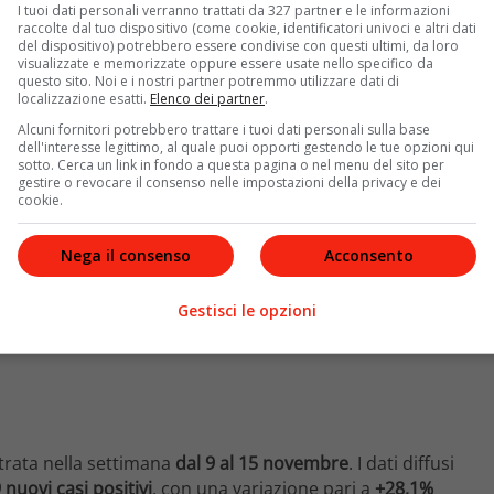
ioni che hanno vaccinato in percentuale piu’ over-60.
I tuoi dati personali verranno trattati da 327 partner e le informazioni
raccolte dal tuo dispositivo (come cookie, identificatori univoci e altri dati
a (0,046%).
del dispositivo) potrebbero essere condivise con questi ultimi, da loro
visualizzate e memorizzate oppure essere usate nello specifico da
questo sito. Noi e i nostri partner potremmo utilizzare dati di
localizzazione esatti.
Elenco dei partner
.
Alcuni fornitori potrebbero trattare i tuoi dati personali sulla base
dell'interesse legittimo, al quale puoi opporti gestendo le tue opzioni qui
sotto. Cerca un link in fondo a questa pagina o nel menu del sito per
gestire o revocare il consenso nelle impostazioni della privacy e dei
cookie.
Nega il consenso
Acconsento
Gestisci le opzioni
strata nella settimana
dal 9 al 15 novembre
. I dati diffusi
 nuovi casi positivi
, con una variazione pari a
+28,1%