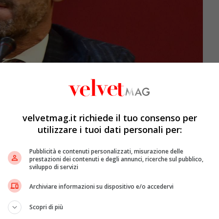
velvetmag.it richiede il tuo consenso per
utilizzare i tuoi dati personali per:
Pubblicità e contenuti personalizzati, misurazione delle
935 dosi
di
vaccino
anti-Covid Comirnaty XBB 1.5.
prestazioni dei contenuti e degli annunci, ricerche sul pubblico,
ù di 60 anni risulta aver ricevuto 572.228 dosi con una
sviluppo di servizi
anno invece ottenuto una
copertura al 6-8%
. Le
Archiviare informazioni su dispositivo e/o accedervi
scana
(2,7%); l’
Emilia Romagna
(2,5%), la provincia
. Le regioni in ultima posizione sono, a parte l’
Abruzzo
Scopri di più
) e la
Sicilia
(0,01%). Valle d’Aosta (8%) Toscana (7,6%),