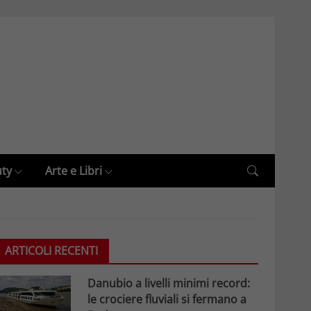
uty
Arte e Libri
ARTICOLI RECENTI
Danubio a livelli minimi record:
le crociere fluviali si fermano a