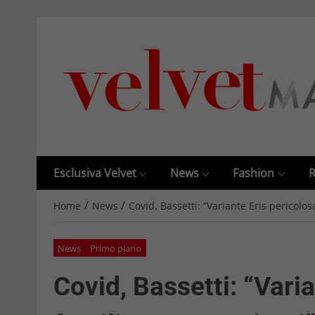
Esclusiva Velvet
News
Fashion
R
/
/
Home
News
Covid, Bassetti: “Variante Eris pericolos
News
Primo piano
Covid, Bassetti: “Vari