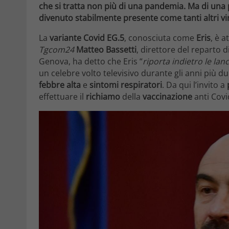
che si tratta non più di una pandemia. Ma di una 
divenuto stabilmente presente come tanti altri vir
La
variante Covid EG.5
, conosciuta come
Eris
, è 
Tgcom24
Matteo Bassetti
, direttore del reparto d
Genova, ha detto che Eris “
riporta indietro le lan
un celebre volto televisivo durante gli anni più d
febbre alta
e
sintomi respiratori
. Da qui lʼinvito a
effettuare il
richiamo
della
vaccinazione
anti Covi