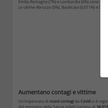
Emilia Romagna (7%) e Lombardia (6%) sono le reg
Le ultime Abruzzo (0%), Basilicata (0,011%) e Sicili
Aumentano contagi e vittime
Un’impennata di
nuovi contagi
da
Covid
si è regi
dal ministero della Salute infatti parlano di
34.919