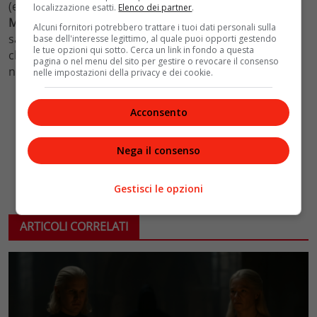
(entrambe habitué),
Anita Olivieri
,
Rosy Chin
,
localizzazione esatti.
Elenco dei partner
.
Massimiliano
e
Ciro Petrone
. La prossima puntata non
Alcuni fornitori potrebbero trattare i tuoi dati personali sulla
sarà eliminatoria: il pubblico sarà chiamato a scegliere
base dell'interesse legittimo, al quale puoi opporti gestendo
le tue opzioni qui sotto. Cerca un link in fondo a questa
chi salvare. I due più votati otterranno l’immunità dalle
pagina o nel menu del sito per gestire o revocare il consenso
nomination.
nelle impostazioni della privacy e dei cookie.
Acconsento
Nega il consenso
Gestisci le opzioni
ARTICOLI CORRELATI