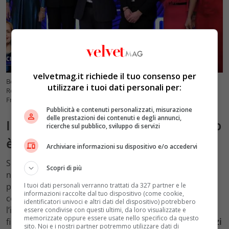
velvetmag.it richiede il tuo consenso per
Beatrice Luzzi, Grecia Colmenares, Massimiliano Varrese, Ciro Petrone,
utilizzare i tuoi dati personali per:
Rosy Chin e Anita Olivieri nominati nella nuova puntata del “Grande
Fratello 2023” – VelvetMag
Pubblicità e contenuti personalizzati, misurazione
delle prestazioni dei contenuti e degli annunci,
I nominati: per la prima volta nessuno
ricerche sul pubblico, sviluppo di servizi
è immune
Archiviare informazioni su dispositivo e/o accedervi
Si è poi passati al momento tanto atteso delle
Scopri di più
nomination, dopo l’eliminazione di Jill Cooper. Per la
I tuoi dati personali verranno trattati da 327 partner e le
prima volta dall’inizio del reality nessuno dei
informazioni raccolte dal tuo dispositivo (come cookie,
concorrenti del
Grande Fratello 2023
ha ricevuto
identificatori univoci e altri dati del dispositivo) potrebbero
l’immunità:
tutti sono stati nominabili
. Al televoto sono
essere condivise con questi ultimi, da loro visualizzate e
memorizzate oppure essere usate nello specifico da questo
finiti
6
gieffini
, ovvero
Grecia Colmenares
,
Beatrice Luzzi
sito. Noi e i nostri partner potremmo utilizzare dati di