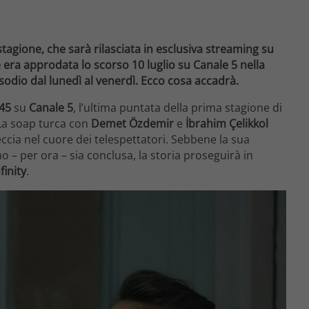
tagione, che sarà rilasciata in esclusiva streaming su
e era approdata lo scorso 10 luglio su Canale 5 nella
odio dal lunedì al venerdì. Ecco cosa accadrà.
45
su
Canale 5
, l’ultima puntata della prima stagione di
 La soap turca con
Demet Özdemir
e
İbrahim Çelikkol
ccia nel cuore dei telespettatori. Sebbene la sua
 – per ora – sia conclusa, la storia proseguirà in
finity
.