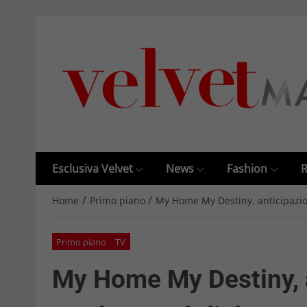
Esclusiva Velvet
News
Fashion
R
/
/
Home
Primo piano
My Home My Destiny, anticipazio
Primo piano
TV
My Home My Destiny, a