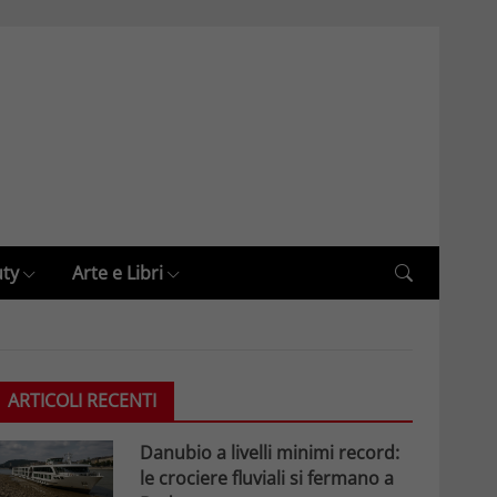
uty
Arte e Libri
ARTICOLI RECENTI
Danubio a livelli minimi record:
le crociere fluviali si fermano a