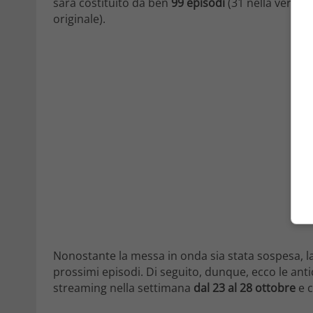
sarà costituito da ben
99 episodi
(31 nella version
originale).
Nonostante la messa in onda sia stata sospesa, la 
prossimi episodi. Di seguito, dunque, ecco le antic
streaming nella settimana
dal 23 al 28 ottobre
e c