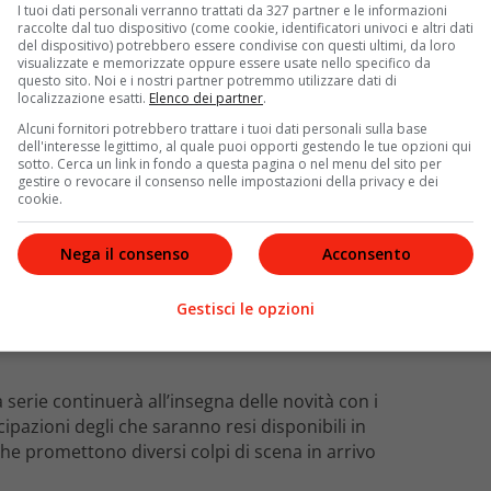
e originale) a fronte dei
39 episodi
(12 nel formato
I tuoi dati personali verranno trattati da 327 partner e le informazioni
raccolte dal tuo dispositivo (come cookie, identificatori univoci e altri dati
del dispositivo) potrebbero essere condivise con questi ultimi, da loro
visualizzate e memorizzate oppure essere usate nello specifico da
questo sito. Noi e i nostri partner potremmo utilizzare dati di
localizzazione esatti.
Elenco dei partner
.
Alcuni fornitori potrebbero trattare i tuoi dati personali sulla base
dell'interesse legittimo, al quale puoi opporti gestendo le tue opzioni qui
sotto. Cerca un link in fondo a questa pagina o nel menu del sito per
gestire o revocare il consenso nelle impostazioni della privacy e dei
cookie.
Nega il consenso
Acconsento
Gestisci le opzioni
serie continuerà all’insegna delle novità con i
ipazioni degli che saranno resi disponibili in
he promettono diversi colpi di scena in arrivo