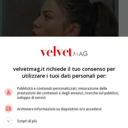
velvetmag.it richiede il tuo consenso per
utilizzare i tuoi dati personali per:
Pubblicità e contenuti personalizzati, misurazione delle
prestazioni dei contenuti e degli annunci, ricerche sul pubblico,
sviluppo di servizi
3 al 27 ottobre – VelvetMag
Archiviare informazioni su dispositivo e/o accedervi
 stagione distribuita direttamente in streaming, senza
Scopri di più
ata maggiore rispetto al precedente, dal momento che