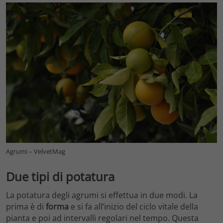
Agrumi – VelvetMag
Due tipi di potatura
La potatura degli agrumi si effettua in due modi. La
prima è di
forma
e si fa all’inizio del ciclo vitale della
pianta e poi ad intervalli regolari nel tempo. Questa