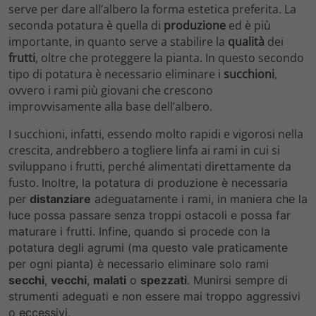
serve per dare all’albero la forma estetica preferita. La
seconda potatura è quella di
produzione
ed è più
importante, in quanto serve a stabilire la
qualità
dei
frutti
, oltre che proteggere la pianta. In questo secondo
tipo di potatura è necessario eliminare i
succhioni
,
ovvero i rami più giovani che crescono
improvvisamente alla base dell’albero.
I succhioni, infatti, essendo molto rapidi e vigorosi nella
crescita, andrebbero a togliere linfa ai rami in cui si
sviluppano i frutti, perché alimentati direttamente da
fusto.
Inoltre, la potatura di produzione è necessaria
per
distanziare
adeguatamente i rami, in maniera che la
luce possa passare senza troppi ostacoli e possa far
maturare i frutti. Infine, quando si procede con la
potatura degli agrumi (ma questo vale praticamente
per ogni pianta) è necessario eliminare solo rami
secchi
,
vecchi
,
malati
o
spezzati
. Munirsi sempre di
strumenti adeguati e non essere mai troppo aggressivi
o eccessivi.