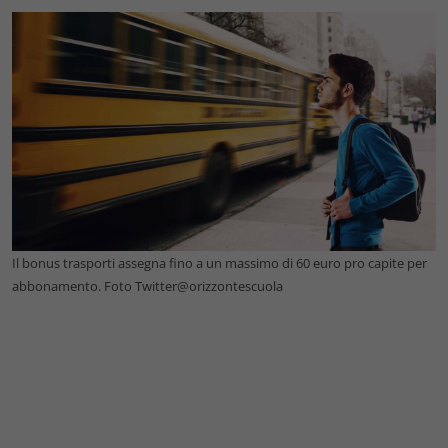
Il bonus trasporti assegna fino a un massimo di 60 euro pro capite per
abbonamento. Foto Twitter@orizzontescuola