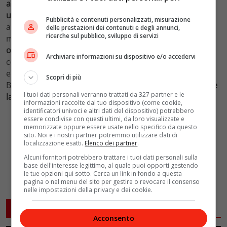
abbonamento
, il che significa che è
vantaggioso
utilizzarlo mensilmente
anziché come abbonamento
Pubblicità e contenuti personalizzati, misurazione
annuale, poiché lo sconto massimo è di
60 euro
. Il
delle prestazioni dei contenuti e degli annunci,
ricerche sul pubblico, sviluppo di servizi
ministero del Trasporti ha reso disponibile una
lista di
operatori del Trasporto Pubblico Locale
(TPL) che
Archiviare informazioni su dispositivo e/o accedervi
consentono di usufruire del bonus trasporti (ad
esempio: Atac Roma, ATM Milano, Autoguidovie,
Scopri di più
Busitalia, ecc.). È bene dunque
assicurarsi di consultare
I tuoi dati personali verranno trattati da 327 partner e le
la lista
per trovare il fornitore di servizi che si è scelto.
informazioni raccolte dal tuo dispositivo (come cookie,
identificatori univoci e altri dati del dispositivo) potrebbero
essere condivise con questi ultimi, da loro visualizzate e
memorizzate oppure essere usate nello specifico da questo
sito. Noi e i nostri partner potremmo utilizzare dati di
localizzazione esatti.
Elenco dei partner
.
Alcuni fornitori potrebbero trattare i tuoi dati personali sulla
base dell'interesse legittimo, al quale puoi opporti gestendo
le tue opzioni qui sotto. Cerca un link in fondo a questa
pagina o nel menu del sito per gestire o revocare il consenso
nelle impostazioni della privacy e dei cookie.
ARTICOLI CORRELATI
Acconsento