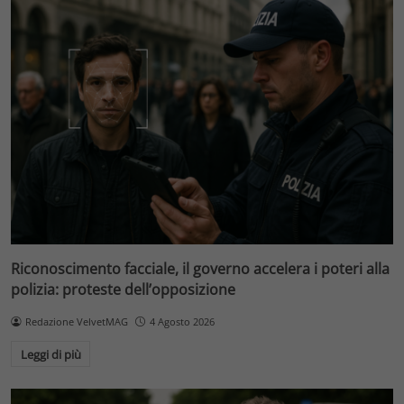
Riconoscimento facciale, il governo accelera i poteri alla
polizia: proteste dell’opposizione
Redazione VelvetMAG
4 Agosto 2026
Leggi di più