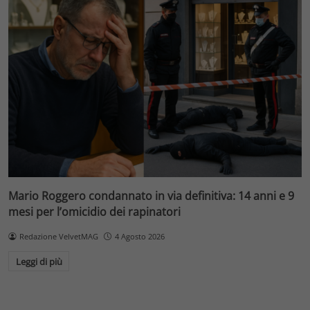
Mario Roggero condannato in via definitiva: 14 anni e 9
mesi per l’omicidio dei rapinatori
Redazione VelvetMAG
4 Agosto 2026
Leggi di più