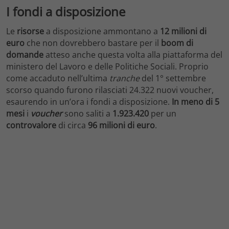
I fondi a disposizione
Le
risorse
a disposizione ammontano a
12 milioni di
euro
che non dovrebbero bastare per il
boom di
domande
atteso anche questa volta alla piattaforma del
ministero del Lavoro e delle Politiche Sociali. Proprio
come accaduto nell’ultima
tranche
del 1° settembre
scorso quando furono rilasciati 24.322 nuovi voucher,
esaurendo in un’ora i fondi a disposizione.
In meno di 5
mesi
i
voucher
sono saliti a
1.923.420
per un
controvalore
di circa
96 milioni di euro
.