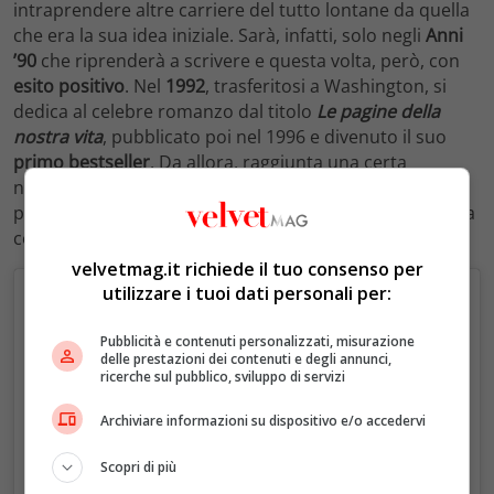
intraprendere altre carriere del tutto lontane da quella
che era la sua idea iniziale. Sarà, infatti, solo negli
Anni
’90
che riprenderà a scrivere e questa volta, però, con
esito positivo
. Nel
1992
, trasferitosi a Washington, si
dedica al celebre romanzo dal titolo
Le pagine della
nostra vita
, pubblicato poi nel 1996 e divenuto il suo
primo bestseller
. Da allora, raggiunta una certa
notorietà, si dedica alla carriera di scrittore a tempo
pieno collezionando un
successo dopo l’altro
. E arriva a
conquistare addirittura il grande schermo.
velvetmag.it richiede il tuo consenso per
utilizzare i tuoi dati personali per:
Pubblicità e contenuti personalizzati, misurazione
delle prestazioni dei contenuti e degli annunci,
ricerche sul pubblico, sviluppo di servizi
Archiviare informazioni su dispositivo e/o accedervi
Scopri di più