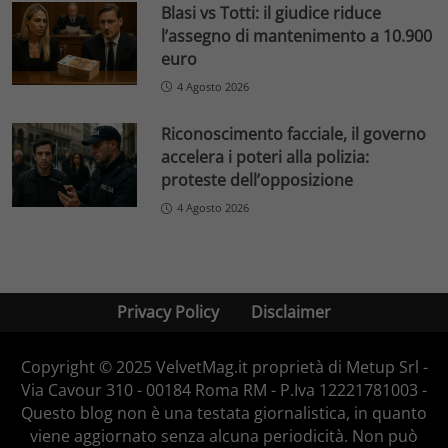
Blasi vs Totti: il giudice riduce
l’assegno di mantenimento a 10.900
euro
4 Agosto 2026
Riconoscimento facciale, il governo
accelera i poteri alla polizia:
proteste dell’opposizione
4 Agosto 2026
Privacy Policy
Disclaimer
Copyright © 2025 VelvetMag.it proprietà di Metup Srl -
Via Cavour 310 - 00184 Roma RM - P.Iva 12221781003 -
Questo blog non è una testata giornalistica, in quanto
viene aggiornato senza alcuna periodicità. Non può