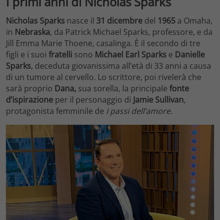
I primi anni di Nicholas Sparks
Nicholas Sparks
nasce il
31 dicembre
del
1965
a Omaha,
in
Nebraska
, da Patrick Michael Sparks, professore, e da
Jill Emma Marie Thoene, casalinga. È il secondo di tre
figli e i suoi
fratelli
sono
Michael Earl Sparks
e
Danielle
Sparks
, deceduta giovanissima all’età di 33 anni a causa
di un tumore al cervello. Lo scrittore, poi rivelerà che
sarà proprio
Dana,
sua sorella, la principale
fonte
d’ispirazione
per il personaggio di
Jamie Sullivan
,
protagonista femminile de
I passi dell’amore
.