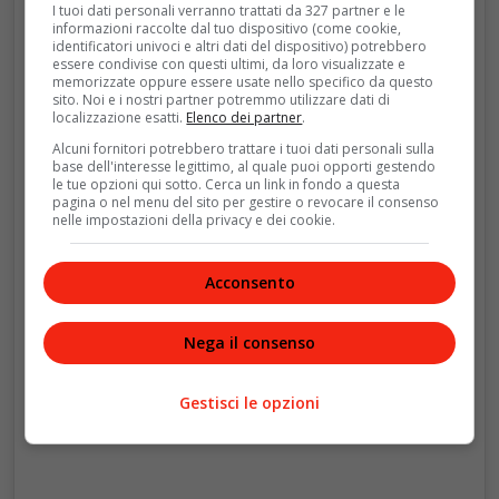
I tuoi dati personali verranno trattati da 327 partner e le
informazioni raccolte dal tuo dispositivo (come cookie,
identificatori univoci e altri dati del dispositivo) potrebbero
essere condivise con questi ultimi, da loro visualizzate e
memorizzate oppure essere usate nello specifico da questo
Visualizza questo post su Instagram
sito. Noi e i nostri partner potremmo utilizzare dati di
localizzazione esatti.
Elenco dei partner
.
Alcuni fornitori potrebbero trattare i tuoi dati personali sulla
base dell'interesse legittimo, al quale puoi opporti gestendo
le tue opzioni qui sotto. Cerca un link in fondo a questa
pagina o nel menu del sito per gestire o revocare il consenso
nelle impostazioni della privacy e dei cookie.
Acconsento
Nega il consenso
Un post condiviso da Nicholas Sparks (@nicholassparks)
Gestisci le opzioni