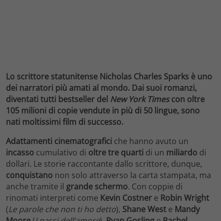
Lo scrittore statunitense Nicholas Charles Sparks è uno
dei narratori più amati al mondo. Dai suoi romanzi,
diventati tutti bestseller del
New York Times
con oltre
105 milioni di copie vendute in più di 50 lingue, sono
nati moltissimi film di successo.
Adattamenti cinematografici
che hanno avuto un
incasso
cumulativo di
oltre
tre quarti
di un
miliardo
di
dollari. Le storie raccontante dallo scrittore, dunque,
conquistano
non solo attraverso la carta stampata, ma
anche tramite il
grande schermo
. Con coppie di
rinomati interpreti come
Kevin Costner
e
Robin Wright
(
Le parole che non ti ho detto
),
Shane West
e
Mandy
Moore
(
I passi dell’amore
),
Ryan Gosling
e
Rachel