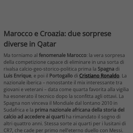
Marocco e Croazia: due sorprese
diverse in Qatar
Ma torniamo al
fenomenale Marocco
: la vera sorpresa
della competizione capace di eliminare in una sorta di
rivalsa calcio-geo-storico-politica prima la
Spagna
di
Luis Enrique
, e poi il
Portogallo
di
Cristiano Ronaldo
. La
nazionale iberica – nonostante il mix interessante tra
giovani e veterani – data come quarta favorita alla vigilia
ha esonerato il tecnico dopo la sconfitta agli ottavi. La
Spagna non vinceva il Mondiale dal lontano 2010 in
Sudafrica e la
prima nazionale africana della storia del
calcio ad accedere ai quarti
ha rimandato il sogno di
altri quattro anni. Stessa sorte ai quarti per i lusitani di
CR7, che cade per primo nell’eterno duello con Messi.