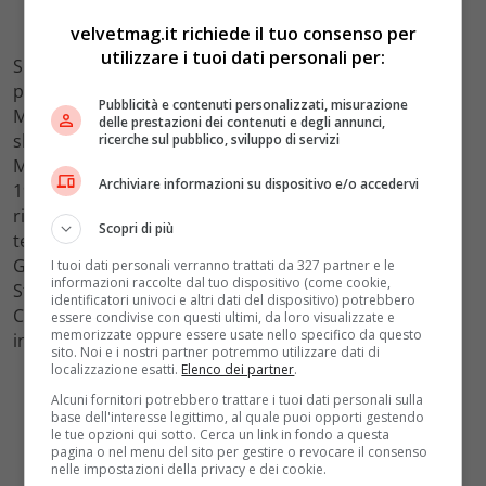
velvetmag.it richiede il tuo consenso per
utilizzare i tuoi dati personali per:
Sulla strada della finale se tutto va secondo pronostico
per i francesi dovrebbe arrivare l’Argentina di Lionel
Pubblicità e contenuti personalizzati, misurazione
Messi. Ebbene sì la
pulce
che fa meglio del suo rivale. Si
delle prestazioni dei contenuti e degli annunci,
sbarazza dell’Olanda ben quotata, ma per cui il
ricerche sul pubblico, sviluppo di servizi
MOndiale resta stregato dopo 3 secondi posti (1974,
Archiviare informazioni su dispositivo e/o accedervi
1978, 2010), anche se per le prime due volte bisogna
risalire al grande
Cruijff
. L’
Albiceleste
non spicca dai
Scopri di più
tempi di
Maradona
e in finale manca dal 2014 contro la
Germania. Il sogno è uno solo: raggiungere il Lusail
I tuoi dati personali verranno trattati da 327 partner e le
informazioni raccolte dal tuo dispositivo (come cookie,
Stadium di Lusail in Qatar, a 15 km di distanza dalla
identificatori univoci e altri dati del dispositivo) potrebbero
Capitale Doha, con quelle 80.000 persone che
essere condivise con questi ultimi, da loro visualizzate e
memorizzate oppure essere usate nello specifico da questo
incoreranno i nuovi dei del calcio.
sito. Noi e i nostri partner potremmo utilizzare dati di
localizzazione esatti.
Elenco dei partner
.
Alcuni fornitori potrebbero trattare i tuoi dati personali sulla
base dell'interesse legittimo, al quale puoi opporti gestendo
le tue opzioni qui sotto. Cerca un link in fondo a questa
pagina o nel menu del sito per gestire o revocare il consenso
nelle impostazioni della privacy e dei cookie.