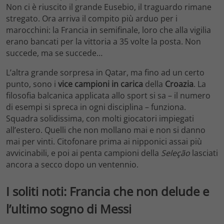
Non ci è riuscito il grande Eusebio, il traguardo rimane
stregato. Ora arriva il compito più arduo per i
marocchini: la Francia in semifinale, loro che alla vigilia
erano bancati per la vittoria a 35 volte la posta. Non
succede, ma se succede…
L’altra grande sorpresa in Qatar, ma fino ad un certo
punto, sono i
vice campioni in carica
della
Croazia
. La
filosofia balcanica applicata allo sport si sa – il numero
di esempi si spreca in ogni disciplina – funziona.
Squadra solidissima, con molti giocatori impiegati
all’estero. Quelli che non mollano mai e non si danno
mai per vinti. Citofonare prima ai nipponici assai più
avvicinabili, e poi ai penta campioni della
Seleção
lasciati
ancora a secco dopo un ventennio.
I soliti noti: Francia che non delude e
l’ultimo sogno di Messi