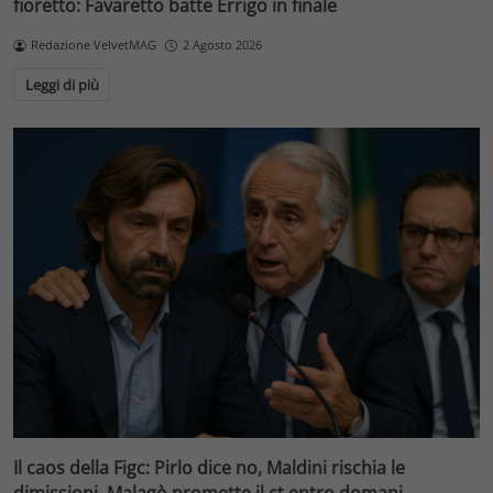
fioretto: Favaretto batte Errigo in finale
Redazione VelvetMAG
2 Agosto 2026
Leggi di più
Il caos della Figc: Pirlo dice no, Maldini rischia le