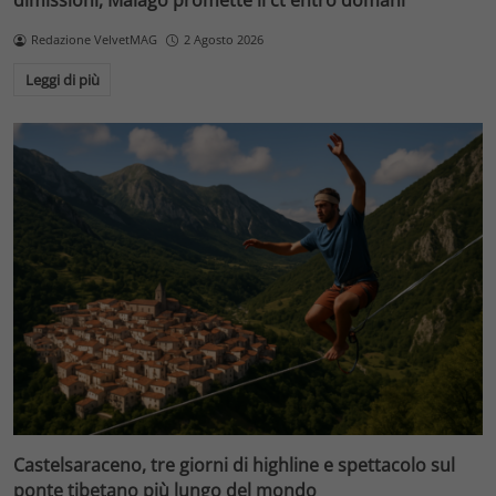
dimissioni, Malagò promette il ct entro domani
Redazione VelvetMAG
2 Agosto 2026
Leggi di più
Castelsaraceno, tre giorni di highline e spettacolo sul
ponte tibetano più lungo del mondo