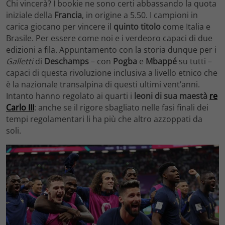
Chi vincerà? I bookie ne sono certi abbassando la quota
iniziale della
Francia
, in origine a 5.50. I campioni in
carica giocano per vincere il
quinto titolo
come Italia e
Brasile. Per essere come noi e i verdeoro capaci di due
edizioni a fila. Appuntamento con la storia dunque per i
Galletti
di
Deschamps
– con
Pogba
e
Mbappé
su tutti –
capaci di questa rivoluzione inclusiva a livello etnico che
è la nazionale transalpina di questi ultimi vent’anni.
Intanto hanno regolato ai quarti i
leoni di sua maestà
re
Carlo III
: anche se il rigore sbagliato nelle fasi finali dei
tempi regolamentari li ha più che altro azzoppati da
soli.