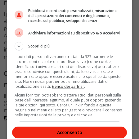
risparmiare sui pasti
Pubblicità e contenuti personalizzati, misurazione
I
pasti
rappresentano spesso la principale spesa in un
delle prestazioni dei contenuti e degli annunci,
viaggio. L’analisi mostra che i prezzi dei ristoranti
ricerche sul pubblico, sviluppo di servizi
possono variare in modo significativo anche se la
Archiviare informazioni su dispositivo e/o accedervi
categoria rimane la stessa. È possibile mangiare in
modo particolarmente conveniente, con un
prezzo
Scopri di più
inferiore a 50 euro
per una cena per due persone in
molte destinazioni spagnole.
I tuoi dati personali verranno trattati da 327 partner e le
informazioni raccolte dal tuo dispositivo (come cookie,
identificatori univoci e altri dati del dispositivo) potrebbero
Città economiche da visitare:
essere condivise con questi ultimi, da loro visualizzate e
memorizzate oppure essere usate nello specifico da questo
sito. Noi e i nostri partner potremmo utilizzare dati di
risparmiare sulle visite ai musei
localizzazione esatti.
Elenco dei partner
.
Alcuni fornitori potrebbero trattare i tuoi dati personali sulla
Il maggior numero di musei gratuiti si trova a Londra
base dell'interesse legittimo, al quale puoi opporti gestendo
(93 musei), seguita da Berlino (35 musei) e Roma (34
le tue opzioni qui sotto. Cerca un link in fondo a questa
musei).
Roma è la città con il
maggior numero di visite
pagina o nel menu del sito per gestire o revocare il consenso
nelle impostazioni della privacy e dei cookie.
gratuite
(553), seguita da Londra (487) e Parigi (394).
Acconsento