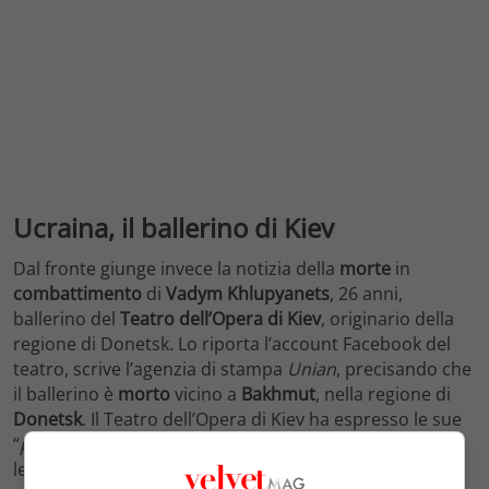
Ucraina, il ballerino di Kiev
Dal fronte giunge invece la notizia della
morte
in
combattimento
di
Vadym Khlupyanets
, 26 anni,
ballerino del
Teatro dell’Opera di Kiev
, originario della
regione di Donetsk. Lo riporta l’account Facebook del
teatro, scrive l’agenzia di stampa
Unian
, precisando che
il ballerino è
morto
vicino a
Bakhmut
, nella regione di
Donetsk
. Il Teatro dell’Opera di Kiev ha espresso le sue
“
più sincere condoglianze alla famiglia dell’artista
” si
legge nel profilo.