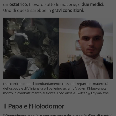
un
ostetrico
, trovato sotto le macerie, e
due medici
.
Uno di questi sarebbe in
gravi condizioni
.
I soccorritori dopo il bombardamento russo del reparto di maternità
dell’ospedale di Vilnianska e il ballerino ucraino Vadym Khlupyanets
morto in combattimento al fronte. Foto Ansa e Twitter @TpyxaNews
Il Papa e l’Holodomor
“
Preghiamo
per la
pace nel mondo
e per la
fine di tutti i