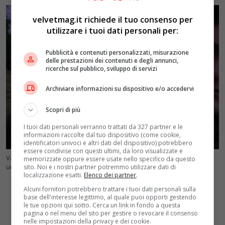
velvetmag.it richiede il tuo consenso per
utilizzare i tuoi dati personali per:
Pubblicità e contenuti personalizzati, misurazione
delle prestazioni dei contenuti e degli annunci,
ricerche sul pubblico, sviluppo di servizi
Archiviare informazioni su dispositivo e/o accedervi
Scopri di più
I tuoi dati personali verranno trattati da 327 partner e le
informazioni raccolte dal tuo dispositivo (come cookie,
identificatori univoci e altri dati del dispositivo) potrebbero
essere condivise con questi ultimi, da loro visualizzate e
Vadym Khlupyanets, 26 anni, ballerino del Teatro dell’Opera di Kiev
memorizzate oppure essere usate nello specifico da questo
ucciso. Foto Twitter @TpyxaNews
sito. Noi e i nostri partner potremmo utilizzare dati di
localizzazione esatti.
Elenco dei partner
.
Alcuni fornitori potrebbero trattare i tuoi dati personali sulla
base dell'interesse legittimo, al quale puoi opporti gestendo
le tue opzioni qui sotto. Cerca un link in fondo a questa
pagina o nel menu del sito per gestire o revocare il consenso
nelle impostazioni della privacy e dei cookie.