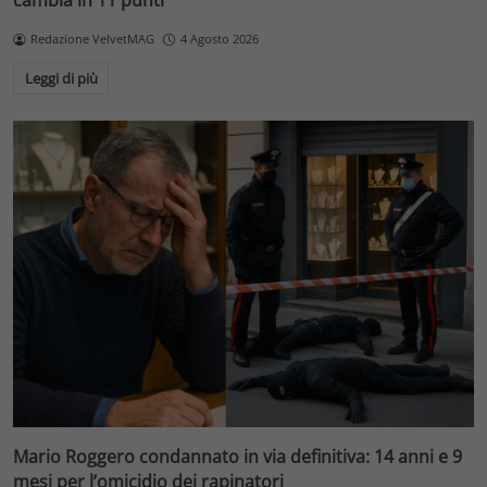
cambia in 11 punti
Redazione VelvetMAG
4 Agosto 2026
Leggi di più
Mario Roggero condannato in via definitiva: 14 anni e 9
mesi per l’omicidio dei rapinatori