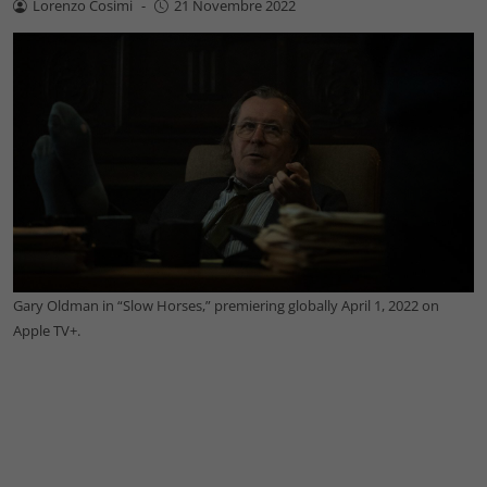
Lorenzo Cosimi
-
21 Novembre 2022
Gary Oldman in “Slow Horses,” premiering globally April 1, 2022 on
Apple TV+.