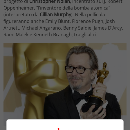
progetto di
Christopher Nolan
, incentrato sul J. Robert
Oppenheimer, “l’inventore della bomba atomica”
(interpretato da
Cillian Murphy
). Nella pellicola
figureranno anche Emily Blunt, Florence Pugh, Josh
Artnett, Michael Angarano, Benny Safdie, James D’Arcy,
Rami Malek e Kenneth Branagh, tra gli altri.