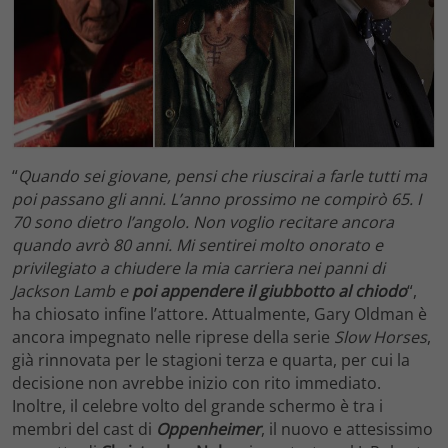
“
Quando sei giovane, pensi che riuscirai a farle tutti ma
poi passano gli anni. L’anno prossimo ne compirò 65. I
70 sono dietro l’angolo. Non voglio recitare ancora
quando avrò 80 anni. Mi sentirei molto onorato e
privilegiato a chiudere la mia carriera nei panni di
Jackson Lamb e
poi appendere il giubbotto al chiodo
“,
ha chiosato infine l’attore. Attualmente, Gary Oldman è
ancora impegnato nelle riprese della serie
Slow Horses
,
già rinnovata per le stagioni terza e quarta, per cui la
decisione non avrebbe inizio con rito immediato.
Inoltre, il celebre volto del grande schermo è tra i
membri del cast di
Oppenheimer
, il nuovo e attesissimo