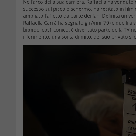
Nell’arco della sua carriera, Raffaella ha venduto 
successo sul piccolo schermo, ha recitato in film
ampliato l’affetto da parte dei fan. Definita un v
Raffaella Carrà ha segnato gli Anni ’70 (e quelli a
biondo
, così iconico, è diventato parte della TV
riferimento, una sorta di
mito
, del suo privato s