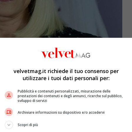
uglio 2021. È trascorso più di un anno da quella tragica
 riflettere sul grande bagaglio lasciato dalla conduttrice.
velvetmag.it richiede il tuo consenso per
a ispirato la nuova
docuserie
, disponibile in esclusiva
utilizzare i tuoi dati personali per:
 partite, ma quando esce?
Pubblicità e contenuti personalizzati, misurazione delle
prestazioni dei contenuti e degli annunci, ricerche sul pubblico,
sviluppo di servizi
Archiviare informazioni su dispositivo e/o accedervi
Scopri di più