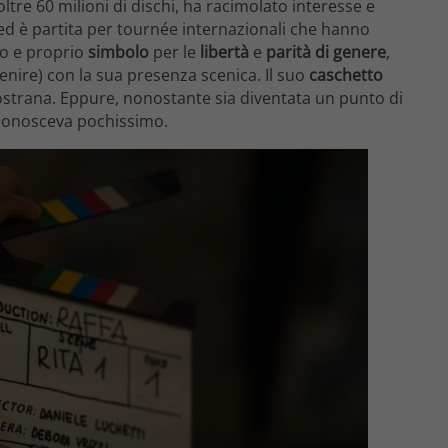
oltre 60 milioni di dischi, ha racimolato interesse e
 ed è partita per tournée internazionali che hanno
ero e proprio
simbolo
per le
libertà
e
parità di genere
,
 venire) con la sua presenza scenica. Il suo
caschetto
 nostrana. Eppure, nonostante sia diventata un punto di
i conosceva pochissimo.