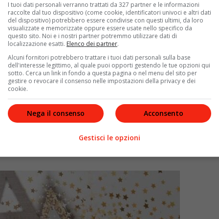
I tuoi dati personali verranno trattati da 327 partner e le informazioni
raccolte dal tuo dispositivo (come cookie, identificatori univoci e altri dati
del dispositivo) potrebbero essere condivise con questi ultimi, da loro
visualizzate e memorizzate oppure essere usate nello specifico da
questo sito. Noi e i nostri partner potremmo utilizzare dati di
localizzazione esatti.
Elenco dei partner
.
Alcuni fornitori potrebbero trattare i tuoi dati personali sulla base
dell'interesse legittimo, al quale puoi opporti gestendo le tue opzioni qui
sotto. Cerca un link in fondo a questa pagina o nel menu del sito per
erie su Disney+
gestire o revocare il consenso nelle impostazioni della privacy e dei
cookie.
icca di soddisfazioni e conquiste di Raffaella Carrà, un
opa intera. Definita un’icona pop in tutto il mondo, la
Nega il consenso
Acconsento
anza di un anno e poco più dalla sua scomparsa, una
arriera
sfavillante
. Scritta da
Cristiana Farina
e
Barbara
Gestisci le opzioni
rizia il fenomeno Carrà: chi si nasconde dietro