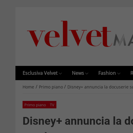
Esclusiva Velvet
News
Fashion
R
/
/
Home
Primo piano
Disney+ annuncia la docuserie su
Primo piano
TV
Disney+ annuncia la d