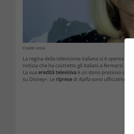
Crediti: Ansa
La regina della televisione italiana si è spenta a l
notizia che ha costretto gli italiani a fermarsi e a
La sua
eredità televisiva
è un dono prezioso che h
su Disney+. Le
riprese
di
Raffa
sono ufficialmente