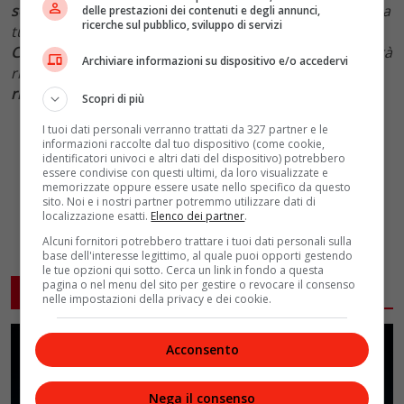
semestre
del 2022, l’Italia ha raggiunto ancora una volta
delle prestazioni dei contenuti e degli annunci,
ricerche sul pubblico, sviluppo di servizi
tutti gli obiettivi del PNRR, come ha accertato la
Commissione Europea
la scorsa settimana. L’
Italia
potrà
Archiviare informazioni su dispositivo e/o accedervi
ricevere altri
21 miliardi di euro
, dopo i
45,9 miliardi
ricevuti
negli scorsi mesi.
Scopri di più
I tuoi dati personali verranno trattati da 327 partner e le
informazioni raccolte dal tuo dispositivo (come cookie,
identificatori univoci e altri dati del dispositivo) potrebbero
essere condivise con questi ultimi, da loro visualizzate e
memorizzate oppure essere usate nello specifico da questo
sito. Noi e i nostri partner potremmo utilizzare dati di
localizzazione esatti.
Elenco dei partner
.
Alcuni fornitori potrebbero trattare i tuoi dati personali sulla
base dell'interesse legittimo, al quale puoi opporti gestendo
le tue opzioni qui sotto. Cerca un link in fondo a questa
pagina o nel menu del sito per gestire o revocare il consenso
ARTICOLI CORRELATI
nelle impostazioni della privacy e dei cookie.
Acconsento
Nega il consenso