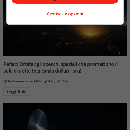
Gestisci le opzioni
Reflect Orbital: gli specchi spaziali che promettono il
sole di notte (per 5mila dollari l’ora)
Redazione VelvetMAG
4 Agosto 2026
Leggi di più