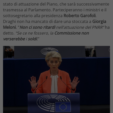
stato di attuazione del Piano, che sarà successivamente
trasmessa al Parlamento. Parteciperanno i ministri e il
sottosegretario alla presidenza
Roberto Garofoli
.
Draghi non ha mancato di dare una stoccata a
Giorgia
Meloni
. “
Non ci sono ritardi
nell’attuazione del PNRR”
ha
detto.
“Se ce ne fossero, la
Commissione non
verserebbe
i
soldi
.
”