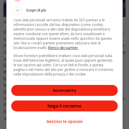
Scopri di più
I tuoi dati personali verranno trattati da 327 partner e le
@Ansa – EPA/JASON SZENES
informazioni raccolte dal tuo dispositivo (come cookie,
identificatori univoci e altri dati del dispositivo) potrebbero
E’ capace di contenere la voglia di strafare. Sa riprovare
essere condivise con questi ultimi, da loro visualizzate e
anche il colpo che non va, quando non va. Perché è
memorizzate oppure essere usate nello specifico da questo
sito. Noi e i nostri partner potremmo utilizzare dati di
nelle sue corde, anche giocare con calma, con il servizio
localizzazione esatti.
Elenco dei partner
.
che non trema quando il match lo richiede. Adesso deve
Alcuni fornitori potrebbero trattare i tuoi dati personali sulla
ancora guardare il suo angolo, Ferrero, lo sguardo
base dell'interesse legittimo, al quale puoi opporti gestendo
fermo del papà. Ma è più rituale, in questo tennista i
le tue opzioni qui sotto. Cerca un link in fondo a questa
pagina o nel menu del sito per gestire o revocare il consenso
record di precocità
profumano di dominio
, anche nel
nelle impostazioni della privacy e dei cookie.
balzo di ranking ATP più grande (a pari merito con
Moya, Agassi e Sampras). Vincerà quanto Nadal,
Acconsento
Djokovic o Federer? Difficile. Difficile dirlo ora, anche se
iniziare presto aiuta. Di sicuro vola dritto in doppia cifra.
Perché è meno ondivago e altalenante degli altri che
Nega il consenso
hanno anni e partite in più. Per ora…
bienvenido al
nuovo re del tennis! Que viva Alcaraz!
Gestisci le opzioni