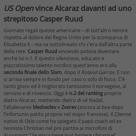
US Open
vince Alcaraz davanti ad uno
strepitoso Casper Ruud
Giornate regali queste americane – di tutt’altro tenore
rispetto al dolore del Regno Unito per la scomparsa di
Elisabetta II – ma va sottolineato chi c’era dall’altra parte
della rete.
Casper Ruud
vincendo poteva diventare
anche lui n.1. E questo silenzioso, educato e
piazzatissimo talento nordico quest’anno era alla
seconda finale
dello Slam
, dopo il
Roland Garros
. E non
si arriva sempre in fondo per caso o solo di fisico. C’è
tanto gioco ed è migliorato tantissimo il norvegese, al
servizio e di rovescio. Oggi è
n.2 del ranking
proprio
dietro Alcaraz, mettendo dietro di sé Nadal,
l’altalenante
Medvedev
e
Zverev
(ancora ai box dopo
l’infortunio patito proprio nel major francese). Il 23enne
nativo di Oslo come ha spiegato il papà coach ed ex
tennista Christian nel pre partita ai microfoni di
Eurosport:
“
Se gioca bene può battere chiunque
“.