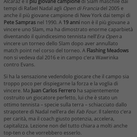
Alcaraz è il
più giovane campione
di Slam maschile dai
tempi di Rafael Nadal agli
Open di Francia
del 2005 e
anche il più giovane campione di New York dai tempi di
Pete Sampras
nel 1990. A
19 anni
non è il più giovane a
vincere uno Slam, ma ha dimostrato enorme caparbietà
diventando il quindicesimo tennista nell’
Era Open
a
vincere un torneo dello Slam dopo aver annullato
match point nel corso del torneo. A
Flashing Meadows
non si vedeva dal 2016 e in campo c’era Wawrinka
contro Evans.
Si ha la sensazione vedendolo giocare che il campo sia
troppo poco per dispiegarne la forza e la voglia di
vincere. Ma
Juan Carlos Ferrero
ha sapientemente
costruito un giocatore perfetto, lui che è stato un
ottimo tennista – specie sulla terra – schiacciato dallo
strapotere di Nadal nell’era dei
Fab Four
. Il talento c’era
per carità, ma il coach giusto potenzia, accelera,
capitalizza. Lezione non del tutto chiara a molti anche
top-ten o che vorrebbero esserlo.