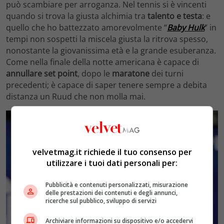
può scambiare per arroganza. Nel tennis si è vincenti
quando si trova la giusta alchimia tra
talento e testa
: e
quello che ho battezzato amorevolmente “
Baby Hulk
” in
tempi non sospetti la miscela giusta la ritrova spesso,
nonostante la giovanissima età e la grande esuberanza.
Come nella finale della notte americana è capace di
annullare set point
, dopo le
maratone
dei turni
precedenti; è capace di saper tenere sempre a debita
distanza un Ruud che non molla mai.
velvetmag.it richiede il tuo consenso per
utilizzare i tuoi dati personali per:
Pubblicità e contenuti personalizzati, misurazione
delle prestazioni dei contenuti e degli annunci,
ricerche sul pubblico, sviluppo di servizi
Archiviare informazioni su dispositivo e/o accedervi