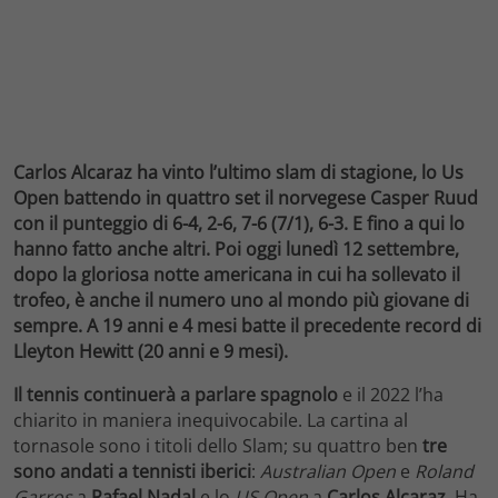
Carlos Alcaraz ha vinto l’ultimo slam di stagione, lo Us
Open battendo in quattro set il norvegese Casper Ruud
con il punteggio di 6-4, 2-6, 7-6 (7/1), 6-3. E fino a qui lo
hanno fatto anche altri. Poi oggi lunedì 12 settembre,
dopo la gloriosa notte americana in cui ha sollevato il
trofeo, è anche il numero uno al mondo più giovane di
sempre. A 19 anni e 4 mesi batte il precedente record di
Lleyton Hewitt (20 anni e 9 mesi).
Il tennis continuerà a parlare spagnolo
e il 2022 l’ha
chiarito in maniera inequivocabile. La cartina al
tornasole sono i titoli dello Slam; su quattro ben
tre
sono andati a tennisti iberici
:
Australian Open
e
Roland
Garros
a
Rafael Nadal
e lo
US Open
a
Carlos Alcaraz
. Ha