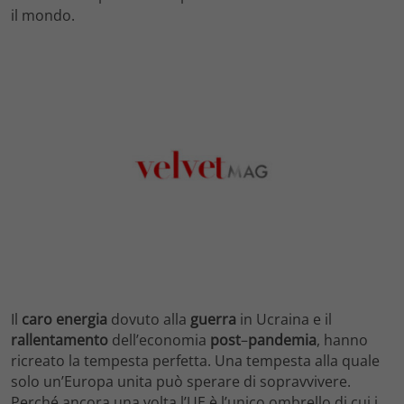
il mondo.
Il
caro
energia
dovuto alla
guerra
in Ucraina e il
rallentamento
dell’economia
post
–
pandemia
, hanno
ricreato la tempesta perfetta. Una tempesta alla quale
solo un’Europa unita può sperare di sopravvivere.
Perché ancora una volta l’UE è l’unico ombrello di cui i