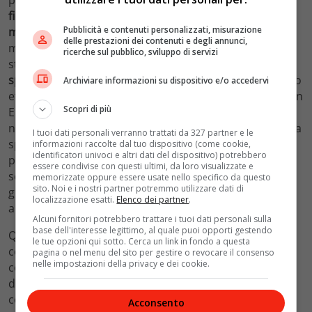
fiducia
. E
l’UE unita è la seconda potenza economica
Pubblicità e contenuti personalizzati, misurazione
mondiale
, con al suo interno 3 delle 7 economie del
delle prestazioni dei contenuti e degli annunci,
mondo. Sicché quando la BCE agisce proteggendo se
ricerche sul pubblico, sviluppo di servizi
stessa, investendo fino infondo su stessa,
non lascia
spazio alla speculazione
. Gli interessi nazionali vengono
Archiviare informazioni su dispositivo e/o accedervi
etichettati spesso come il primo grande ostacolo per un
Scopri di più
Europa federale. Eppure non è forse un interesse
nazionale evitare di vedere il proprio paese in pasto alla
I tuoi dati personali verranno trattati da 327 partner e le
speculazione? Contrattare un
prezzo
del
gas
più
equo
informazioni raccolte dal tuo dispositivo (come cookie,
identificatori univoci e altri dati del dispositivo) potrebbero
per tutti i cittadini europei?
La verità è piuttosto da
essere condivise con questi ultimi, da loro visualizzate e
sempre una sola. Il tallone d’Achille d’Europa non sono
memorizzate oppure essere usate nello specifico da questo
sito. Noi e i nostri partner potremmo utilizzare dati di
gli interessi nazionali, e neppure il debito pubblico di
localizzazione esatti.
Elenco dei partner
.
alcuni paesi, ma la lungimiranza politica.
Alcuni fornitori potrebbero trattare i tuoi dati personali sulla
base dell'interesse legittimo, al quale puoi opporti gestendo
Quei partiti che disprezzano e giudicano l’UE di oggi
le tue opzioni qui sotto. Cerca un link in fondo a questa
compromettono il futuro invece di credere e investire
pagina o nel menu del sito per gestire o revocare il consenso
nelle impostazioni della privacy e dei cookie.
concretamente nel potenziale dell’Europa di domani. Il
debito pubblico di alcuni paesi membri non è nulla a
confronto del
potenziale
di
crescita
che l’intero
Acconsento