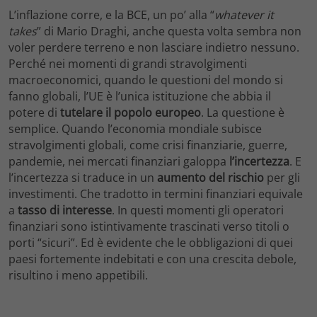
L’inflazione corre, e la BCE, un po’ alla “
whatever
it
takes
” di Mario Draghi, anche questa volta sembra non
voler perdere terreno e non lasciare indietro nessuno.
Perché nei momenti di grandi stravolgimenti
macroeconomici, quando le questioni del mondo si
fanno globali, l’UE è l’unica istituzione che abbia il
potere di
tutelare
il
popolo
europeo
. La questione è
semplice. Quando l’economia mondiale subisce
stravolgimenti globali, come crisi finanziarie, guerre,
pandemie, nei mercati finanziari galoppa
l’incertezza
. E
l’incertezza si traduce in un
aumento
del
rischio
per gli
investimenti. Che tradotto in termini finanziari equivale
a
tasso
di
interesse
. In questi momenti gli operatori
finanziari sono istintivamente trascinati verso titoli o
porti “sicuri”. Ed è evidente che le obbligazioni di quei
paesi fortemente indebitati e con una crescita debole,
risultino i meno appetibili.