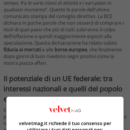
tempo, fra le varie classi di attività e i vari paesi in
qualsiasi momento
”. Queste le parole dell’ultimo
comunicato stampa del consiglio direttivo. La BCE
dichiara in poche parole che non cesserà di comprare i
titoli di quei paesi che più di tutti subiranno il colpo
dell’inflazione e quindi maggiormente esposti alla
speculazione.
Questa dichiarazione ha ridato subito
fiducia
ai
mercati
e alle
borse
europee
, che finalmente
dopo giorni di buio rivedono segni positivi come la
nostra piazza affari.
Il potenziale di un UE federale: tra
interessi nazionali e quelli del popolo
europeo
Il potenziale di un’ipotetica
UE
federale
sta tutto qui. Il
potere economico e politico che l’Europa unita possiede
non ha pari. Perché la verità è che
nei
mercati
, ancor
velvetmag.it richiede il tuo consenso per
utilizzare i tuoi dati personali per:
prima che il debito pubblico conta soprattutto la