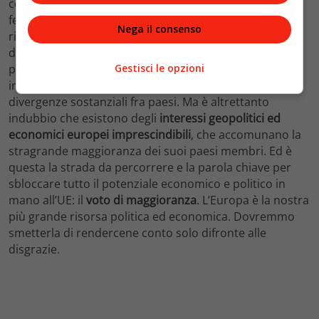
continente potrebbe realizzare grazie ad un Europa
federale. Si assisterebbe ad esempio ad un importante
Nega il consenso
risparmio nelle
spese
militari NATO
, a tassi di interesse
dimezzati grazie all’emissioni di
Eurobond
, per non
parlare del maggior peso politico al livello globale. È
Gestisci le opzioni
indubbio che esistano degli interessi nazionali e delle
divergenze sostanziali fra paesi. Ma è altrettanto
indubbio che esistono degli
interessi
geopolitici
ed
economici
europei
imprescindibili
, che accomunano la
stragrande maggioranza dei suoi paesi membri. Ed è
questa la strada da percorrere e la parola chiave per
sbloccare tutto il potenziale economico e politico in
mano all’UE: il
voto
di
maggioranza
.
L’Europa è la nostra
più grande risorsa politica ed economica. Dovremmo
smetterla di rendercene conto solo difronte alle
disgrazie.