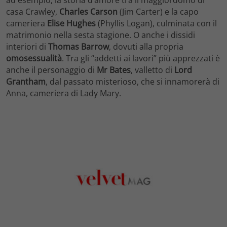
ad esempio, la storia d’amore tra il maggiordomo di
casa Crawley,
Charles Carson
(Jim Carter) e la capo
cameriera
Elise Hughes
(Phyllis Logan), culminata con il
matrimonio nella sesta stagione. O anche i dissidi
interiori di
Thomas Barrow
, dovuti alla propria
omosessualità
. Tra gli “addetti ai lavori” più apprezzati è
anche il personaggio di
Mr Bates
, valletto di
Lord
Grantham
, dal passato misterioso, che si innamorerà di
Anna, cameriera di Lady Mary.