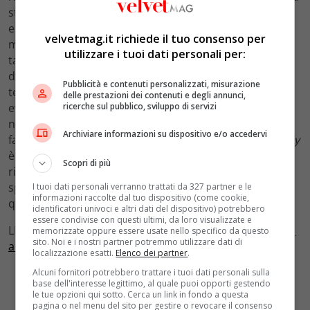
stessa della serie. Sfrontata ma ironica, intramontabile
e indomita, è la madre di Robert Crawley nonché
velvetmag.it richiede il tuo consenso per
matriarca della famiglia. Nota per le sue battute
utilizzare i tuoi dati personali per:
taglienti, in pieno stile
british
, non si tira mai dietro
dall’esprimere un’opinione su qualsiasi argomento. Al
Pubblicità e contenuti personalizzati, misurazione
termine del primo film, ambientato un anno dopo gli
delle prestazioni dei contenuti e degli annunci,
ricerche sul pubblico, sviluppo di servizi
eventi dell’ultima stagione, Lady Violet svelerà alla
nipote Mary di avere un
male incurabile
, lasciando di
Archiviare informazioni su dispositivo e/o accedervi
fatto le redini a lei. Nel corso degli anni,
Downton Abbey
è divenuta un vero e proprio fenomeno di culto,
Scopri di più
ricevendo innumerevoli riconoscimenti. Tra questi
spiccano diversi
Emmy Award
e
Golden Globe
, uno dei
I tuoi dati personali verranno trattati da 327 partner e le
informazioni raccolte dal tuo dispositivo (come cookie,
quali vinto dalla stessa Maggie Smith.
identificatori univoci e altri dati del dispositivo) potrebbero
essere condivise con questi ultimi, da loro visualizzate e
LEGGI ANCHE:
Beautiful, Una vita e Brave and Beautiful:
memorizzate oppure essere usate nello specifico da questo
sito. Noi e i nostri partner potremmo utilizzare dati di
anticipazioni delle fiction Mediaset dal 2 all’8 maggio
localizzazione esatti.
Elenco dei partner
.
Alcuni fornitori potrebbero trattare i tuoi dati personali sulla
base dell'interesse legittimo, al quale puoi opporti gestendo
le tue opzioni qui sotto. Cerca un link in fondo a questa
pagina o nel menu del sito per gestire o revocare il consenso