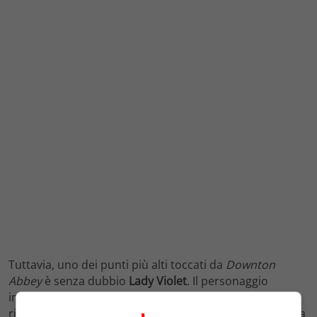
Tuttavia, uno dei punti più alti toccati da
Downton
Abbey
è senza dubbio
Lady Violet
. Il personaggio
interpretato da
Maggie Smith
, che nel
nuovo film
riceverà in eredità una villa in Costa Azzurra, è l’essenza