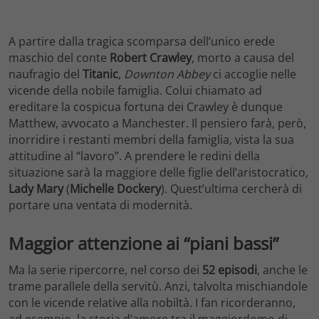
A partire dalla tragica scomparsa dell’unico erede
maschio del conte
Robert Crawley
, morto a causa del
naufragio del
Titanic
,
Downton Abbey
ci accoglie nelle
vicende della nobile famiglia. Colui chiamato ad
ereditare la cospicua fortuna dei Crawley è dunque
Matthew, avvocato a Manchester. Il pensiero farà, però,
inorridire i restanti membri della famiglia, vista la sua
attitudine al “lavoro”. A prendere le redini della
situazione sarà la maggiore delle figlie dell’aristocratico,
Lady Mary
(
Michelle Dockery
). Quest’ultima cercherà di
portare una ventata di modernità.
Maggior attenzione ai “piani bassi”
Ma la serie ripercorre, nel corso dei
52 episodi
, anche le
trame parallele della servitù. Anzi, talvolta mischiandole
con le vicende relative alla nobiltà. I fan ricorderanno,