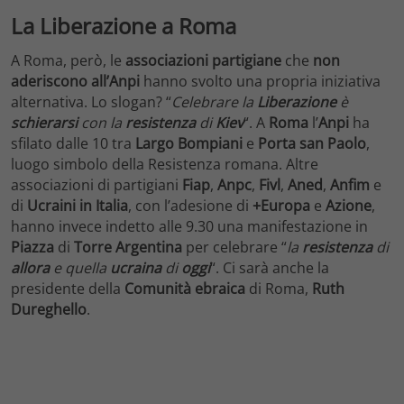
La Liberazione a Roma
A Roma, però, le
associazioni partigiane
che
non
aderiscono all’Anpi
hanno svolto una propria iniziativa
alternativa. Lo slogan? “
Celebrare la
Liberazione
è
schierarsi
con la
resistenza
di
Kiev
“. A
Roma
l’
Anpi
ha
sfilato dalle 10 tra
Largo Bompiani
e
Porta san Paolo
,
luogo simbolo della Resistenza romana. Altre
associazioni di partigiani
Fiap
,
Anpc
,
Fivl
,
Aned
,
Anfim
e
di
Ucraini in Italia
, con l’adesione di
+Europa
e
Azione
,
hanno invece indetto alle 9.30 una manifestazione in
Piazza
di
Torre Argentina
per celebrare “
la
resistenza
di
allora
e quella
ucraina
di
oggi
“. Ci sarà anche la
presidente della
Comunità
ebraica
di Roma,
Ruth
Dureghello
.