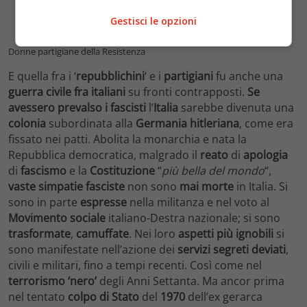
Gestisci le opzioni
Donne partigiane della Resistenza
E quella fra i ‘
repubblichini
‘ e i
partigiani
fu anche una
guerra civile fra italiani
su fronti contrapposti.
Se
avessero prevalso i fascisti
l’
Italia
sarebbe divenuta una
colonia
subordinata alla
Germania hitleriana
, come era
fissato nei patti. Abolita la monarchia e nata la
Repubblica democratica, malgrado il
reato
di
apologia
di
fascismo
e la
Costituzione
“
più bella del mondo
“,
vaste simpatie fasciste
non sono
mai morte
in Italia. Si
sono in parte
espresse
nella militanza e nel voto al
Movimento sociale
italiano-Destra nazionale; si sono
trasformate
,
camuffate
. Nei loro
aspetti più ignobili
si
sono manifestate nell’azione dei
servizi segreti deviati
,
civili e militari, fino a tempi recenti. Così come nel
terrorismo ‘nero’
degli Anni Settanta. Ma ancor prima
nel tentato
colpo di Stato
del
1970
dell’ex gerarca