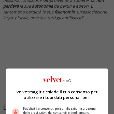
nessuna condizione l’
Anpi
diventerà subalterna,
non
perderà
la sua
autonomia
da partiti e editori. E
tantomeno perderà la sua
fisionomia
, un’associazione
larga, plurale, aperta a tutti gli antifascisti
“.
velvetmag.it richiede il tuo consenso per
utilizzare i tuoi dati personali per:
La realtà del 25 Aprile in Italia
Pubblicità e contenuti personalizzati, misurazione
delle prestazioni dei contenuti e degli annunci,