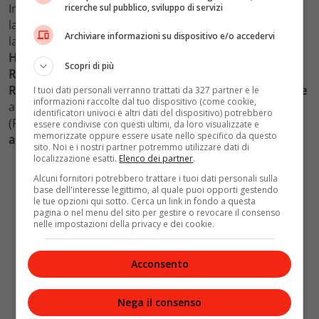
In Italia una
buona parte
del
Paese
non ha mai digerito
ricerche sul pubblico, sviluppo di servizi
la
liberazione
dal
nazifascismo
, considerando “
divisiva
”
Archiviare informazioni su dispositivo e/o accedervi
la
festa
del
25 Aprile
. Con la
guerra
fascista
a fianco di
Hitler
, la
ribellione
alla
dittatura
di
Mussolini
e la
Scopri di più
Resistenza
, su cui si fonda la
Costituzione
e la
Repubblica
– molti italiani si divisero, persino le
famiglie
I tuoi dati personali verranno trattati da 327 partner e le
informazioni raccolte dal tuo dispositivo (come cookie,
al
loro interno
. La Repubblica sociale italiana fascista
identificatori univoci e altri dati del dispositivo) potrebbero
(Rsi) cercò di sottomettere il Paese, mentre gli
alleati
essere condivise con questi ultimi, da loro visualizzate e
memorizzate oppure essere usate nello specifico da questo
angloamericani
risalivano l’
Italia
da Sud a Nord.
sito. Noi e i nostri partner potremmo utilizzare dati di
localizzazione esatti.
Elenco dei partner
.
Alcuni fornitori potrebbero trattare i tuoi dati personali sulla
base dell'interesse legittimo, al quale puoi opporti gestendo
le tue opzioni qui sotto. Cerca un link in fondo a questa
pagina o nel menu del sito per gestire o revocare il consenso
nelle impostazioni della privacy e dei cookie.
Acconsento
Nega il consenso