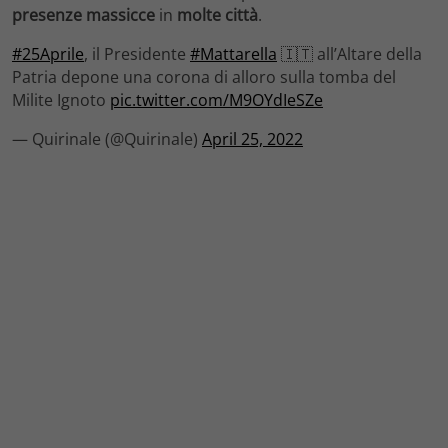
presenze
massicce
in
molte
città
.
#25Aprile
, il Presidente
#Mattarella
🇮🇹 all’Altare della
Patria depone una corona di alloro sulla tomba del
Milite Ignoto
pic.twitter.com/M9OYdIeSZe
— Quirinale (@Quirinale)
April 25, 2022