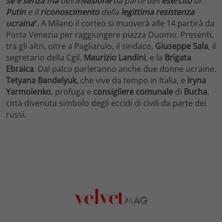
se e senza ma
dell’
invasione
da parte dell’
esercito
di
Putin
e il
riconoscimento
della
legittima
resistenza
ucraina
“. A Milano il corteo si muoverà alle 14 partirà da
Porta Venezia per raggiungere piazza Duomo. Presenti,
tra gli altri, oltre a Pagliarulo, il sindaco,
Giuseppe Sala
, il
segretario della Cgil,
Maurizio Landini
, e la
Brigata
Ebraica
. Dal palco parleranno anche due donne ucraine:
Tetyana Bandelyuk
, che vive da tempo in Italia, e
Iryna
Yarmolenko
, profuga e
consigliere comunale
di
Bucha
,
città divenuta simbolo degli eccidi di civili da parte dei
russi.