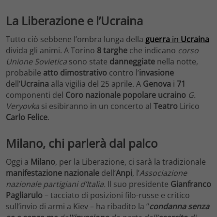
La Liberazione e l’Ucraina
Tutto ciò sebbene l’ombra lunga della
guerra
in
Ucraina
divida gli animi. A Torino
8 targhe
che indicano
cors
o
Unione Sovietica
sono state
danneggiate
nella notte,
probabile
atto dimostrativo
contro l’
invasione
dell’
Ucraina
alla vigilia del 25 aprile. A
Genova
i
71
componenti del
Coro nazionale popolare ucraino
G.
Veryovka
si esibiranno in un concerto al
Teatro
Lirico
Carlo
Felice
.
Milano, chi parlerà dal palco
Oggi a
Milano
, per la Liberazione, ci sarà la tradizionale
manifestazione
nazionale
dell’
Anpi
, l’
Associazione
nazionale partigiani d’Italia.
Il suo presidente
Gianfranco
Pagliarulo
– tacciato di posizioni filo-russe e critico
sull’invio di armi a Kiev – ha ribadito la “
condanna senza