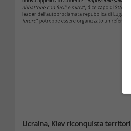
nuovo appello
all’
Occidente
. “
Impossibile
salvare
abbattono con fucili e mitra
“, dice capo di Stato 
leader dell’autoproclamata repubblica di Lugans
futuro
” potrebbe essere organizzato un
referen
Ucraina, Kiev riconquista territori