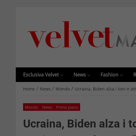
Esclusiva Velvet
News
Fashion
R
/
/
/
Home
News
Mondo
Ucraina, Biden alza i toni e at
Mondo
News
Primo piano
Ucraina, Biden alza i t