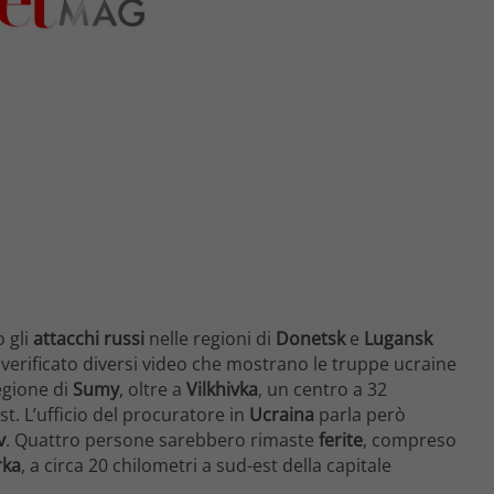
 gli
attacchi russi
nelle regioni di
Donetsk
e
Lugansk
e verificato diversi video che mostrano le truppe ucraine
regione di
Sumy
, oltre a
Vilkhivka
, un centro a 32
t. L’ufficio del procuratore in
Ucraina
parla però
v
. Quattro persone sarebbero rimaste
ferite
, compreso
rka
, a circa 20 chilometri a sud-est della capitale