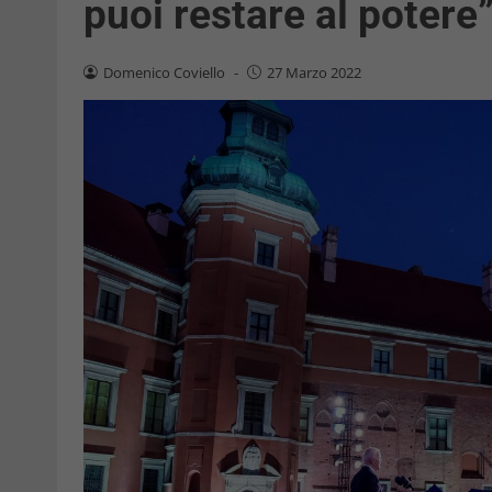
puoi restare al potere
Domenico Coviello
-
27 Marzo 2022