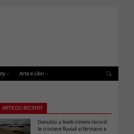
uty
Arte e Libri
ARTICOLI RECENTI
Danubio a livelli minimi record:
le crociere fluviali si fermano a