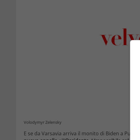
Volodymyr Zelensky
E se da Varsavia arriva il monito di Biden a Putin,