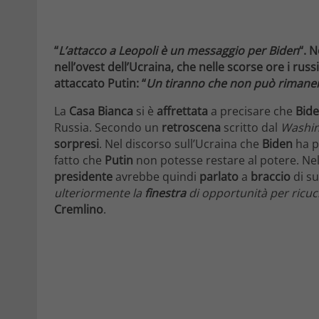
“
L’attacco a Leopoli è un messaggio per Biden
“. 
nell’ovest dell’Ucraina, che nelle scorse ore i rus
attaccato Putin: “
Un tiranno che non può rimanere
La
Casa Bianca
si è
affrettata
a precisare che
Bid
Russia. Secondo un
retroscena
scritto dal
Washin
sorpresi
. Nel discorso sull’Ucraina che
Biden
ha p
fatto che
Putin
non potesse restare al potere. Nel
presidente
avrebbe quindi
parlato
a
braccio
di su
ulteriormente la
finestra
di opportunità per ricuc
Cremlino
.