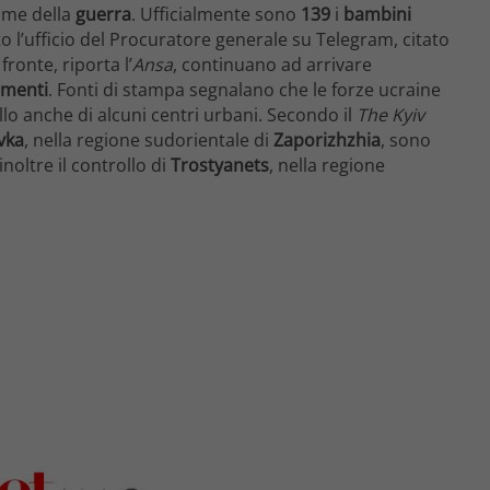
time della
guerra
. Ufficialmente sono
139
i
bambini
o l’ufficio del Procuratore generale su Telegram, citato
 fronte, riporta l’
Ansa
, continuano ad arrivare
imenti
. Fonti di stampa segnalano che le forze ucraine
o anche di alcuni centri urbani. Secondo il
The Kyiv
vka
, nella regione sudorientale di
Zaporizhzhia
, sono
noltre il controllo di
Trostyanets
, nella regione