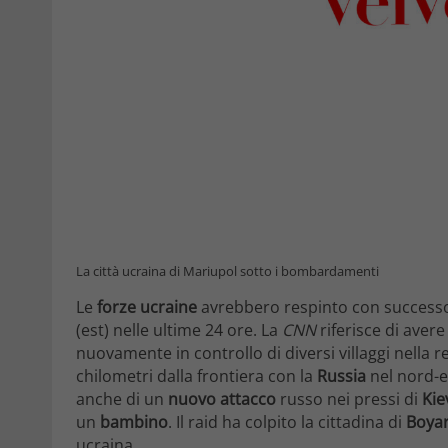
La città ucraina di Mariupol sotto i bombardamenti
Le
forze ucraine
avrebbero respinto con successo
(est) nelle ultime 24 ore. La
CNN
riferisce di aver
nuovamente in controllo di diversi villaggi nella 
chilometri dalla frontiera con la
Russia
nel nord-es
anche di un
nuovo attacco
russo nei pressi di
Kie
un
bambino
. Il raid ha colpito la cittadina di
Boya
ucraina.