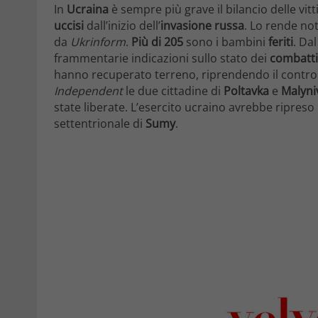
In
Ucraina
è sempre più grave il bilancio delle vit
uccisi
dall’inizio dell’
invasione russa
. Lo rende not
da
Ukrinform
.
Più di 205
sono i bambini
feriti
. Dal
frammentarie indicazioni sullo stato dei
combatt
hanno recuperato terreno, riprendendo il controll
Independent
le due cittadine di
Poltavka
e
Malyni
state liberate. L’esercito ucraino avrebbe ripreso i
settentrionale di
Sumy
.