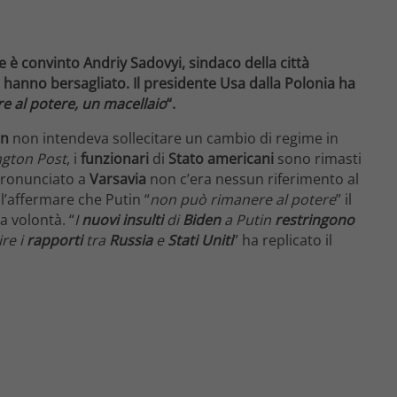
Ne è convinto Andriy Sadovyi, sindaco della città
si hanno bersagliato. Il presidente Usa dalla Polonia ha
 al potere, un macellaio
“.
en
non intendeva sollecitare un cambio di regime in
gton Post
, i
funzionari
di
Stato
americani
sono rimasti
ronunciato a
Varsavia
non c’era nessun riferimento al
l’affermare che Putin “
non può rimanere al potere
” il
a volontà. “
I
nuovi insulti
di
Biden
a Putin
restringono
ire i
rapporti
tra
Russia
e
Stati Uniti
” ha replicato il