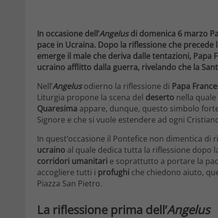
In occasione dell’
Angelus
di domenica 6 marzo Pap
pace in Ucraina. Dopo la riflessione che precede 
emerge il male che deriva dalle tentazioni, Papa 
ucraino afflitto dalla guerra, rivelando che la Sant
Nell’
Angelus
odierno la riflessione di
Papa Franc
Liturgia propone la scena del
deserto
nella quale
Quaresima
appare, dunque, questo simbolo forte 
Signore e che si vuole estendere ad ogni Cristian
In quest’occasione il Pontefice non dimentica di r
ucraino
al quale dedica tutta la riflessione dopo la
corridori umanitari
e soprattutto a portare la pa
accogliere tutti i
profughi
che chiedono aiuto, que
Piazza San Pietro.
La riflessione prima dell’
Angelus