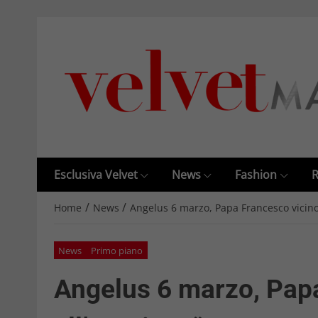
Esclusiva Velvet
News
Fashion
R
/
/
Home
News
Angelus 6 marzo, Papa Francesco vicino 
News
Primo piano
Angelus 6 marzo, Pap