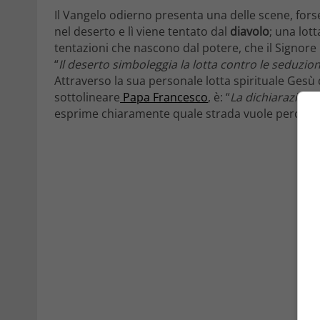
Il Vangelo odierno presenta una delle scene, forse
nel deserto e lì viene tentato dal
diavolo
; una lott
tentazioni che nascono dal potere, che il Signore
“
Il deserto simboleggia la lotta contro le seduzio
Attraverso la sua personale lotta spirituale Gesù
sottolineare
Papa Francesco
, è: “
La dichiarazione
esprime chiaramente quale strada vuole percorr