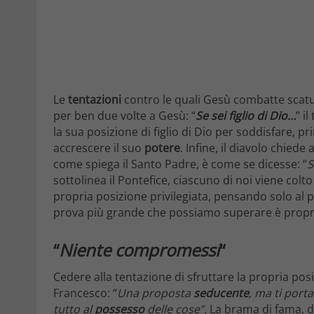
Le
tentazioni
contro le quali Gesù combatte scatur
per ben due volte a Gesù: “
Se sei figlio di Dio…
” i
la sua posizione di figlio di Dio per soddisfare, pr
accrescere il suo
potere
. Infine, il diavolo chied
come spiega il Santo Padre, è come se dicesse: “
S
sottolinea il Pontefice, ciascuno di noi viene colto
propria posizione privilegiata, pensando solo al 
prova più grande che possiamo superare è propri
“
Niente compromessi
“
Cedere alla tentazione di sfruttare la propria pos
Francesco: “
Una proposta
seducente
, ma ti porta
tutto al
possesso
delle cose”.
La brama di fama, di 