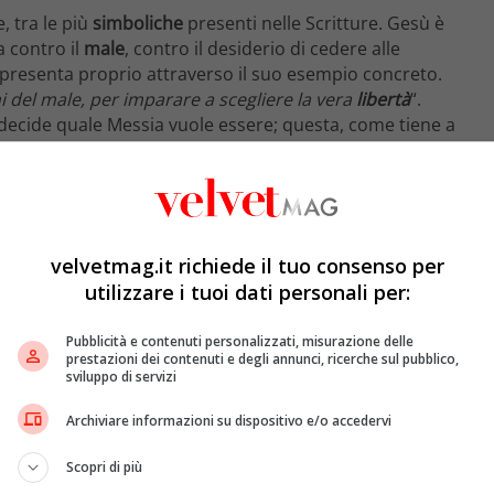
, tra le più
simboliche
presenti nelle Scritture. Gesù è
a contro il
male
, contro il desiderio di cedere alle
 presenta proprio attraverso il suo esempio concreto.
ni del male, per imparare a scegliere la vera
libertà
“.
 decide quale Messia vuole essere; questa, come tiene a
 dell’identità messianica di Gesù
“. Ovvero, il Signore
e.
velvetmag.it richiede il tuo consenso per
utilizzare i tuoi dati personali per:
Pubblicità e contenuti personalizzati, misurazione delle
prestazioni dei contenuti e degli annunci, ricerche sul pubblico,
sviluppo di servizi
Archiviare informazioni su dispositivo e/o accedervi
Scopri di più