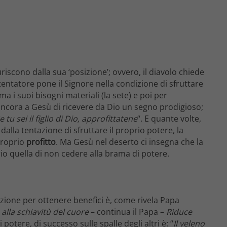
iscono dalla sua ‘posizione’; ovvero, il diavolo chiede
l tentatore pone il Signore nella condizione di sfruttare
ima i suoi bisogni materiali (la sete) e poi per
e ancora a Gesù di ricevere da Dio un segno prodigioso;
e tu sei il figlio di Dio, approfittatene
“. E quante volte,
 dalla tentazione di sfruttare il proprio potere, la
proprio
profitto
. Ma Gesù nel deserto ci insegna che la
o quella di non cedere alla brama di potere.
izione per ottenere benefici è, come rivela Papa
 alla schiavitù del cuore
– continua il Papa –
Riduce
potere, di successo sulle spalle degli altri è: “
Il veleno