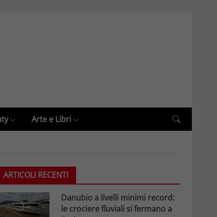
uty
Arte e Libri
ARTICOLI RECENTI
Danubio a livelli minimi record:
le crociere fluviali si fermano a