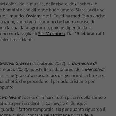
ei colori, della musica, delle risate, degli scherzi e
 e bambini e che diffonde buon umore. Si tratta di una
tto il mondo. Ovviamente il Covid ha modificato anche
strizioni, sono tanti i comuni che hanno deciso di
aria la sua
data
ogni anno, poiché dipende dalla
ono con la vigilia di
San Valentino
. Dal
13 febbraio
al
1
li e stelle filanti.
Giovedì Grasso
(24 febbraio 2022), la
Domenica di
1 marzo 2022); quest’ultima data precede il
Mercoledì
l termine ‘grasso’ associato ai due giorni indica l’inizio e
i banchetti, che precedono il periodo Cristiano per
appunto.
nem levare
“; ossia, eliminare tutti i piaceri della carne e
ttutto per i credenti. Il Carnevale è, dunque,
guarda il fattore temporale, sia per quanto riguarda il
bisogna, quindi, contare sei settimane prima della