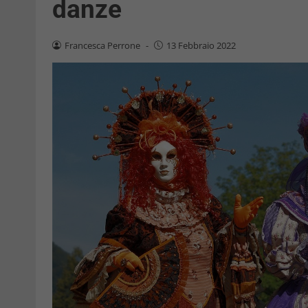
danze
Francesca Perrone
-
13 Febbraio 2022