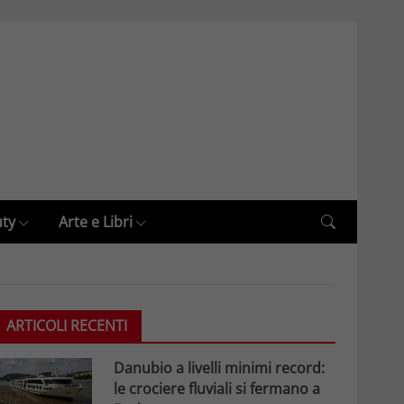
uty
Arte e Libri
ARTICOLI RECENTI
Danubio a livelli minimi record:
le crociere fluviali si fermano a