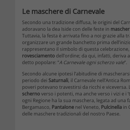
Le maschere di Carnevale
Secondo una tradizione diffusa, le origini del Car
adoravano la dea Iside con delle feste in
mascher
Tuttavia, la festa è arrivata fino a noi grazie alla 
organizzare un grande banchetto prima dell’iniz
rappresentano il simbolo di questa celebrazione,
rovesciamento
dell’ordine; da qui, infatti, deriv
detto popolare: “
A Carnevale ogni scherzo vale
“.
Secondo alcune ipotesi l’abitudine di mascherars
periodo dei
Saturnali
, il Carnevale nell’Antica Rom
poveri potevano travestirsi da ricchi e vicevers
scherno
verso i potenti, ma anche verso i vizi e i ‘t
ogni Regione ha la sua maschera, legata ad una fa
Bergamasco,
Pantalone
nel Veneto,
Pulcinella
in 
delle maschere tradizionali del nostro Paese.