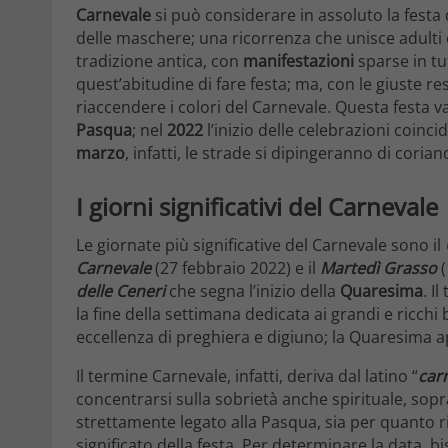
Carnevale
si può considerare in assoluto la festa d
delle maschere; una ricorrenza che unisce adulti
tradizione antica, con
manifestazioni
sparse in tu
quest’abitudine di fare festa; ma, con le giuste re
riaccendere i colori del Carnevale. Questa festa v
Pasqua
; nel
2022
l’inizio delle celebrazioni coincid
marzo
, infatti, le strade si dipingeranno di coriando
I giorni significativi del Carnevale
Le giornate più significative del Carnevale sono il
Carnevale
(27 febbraio 2022) e il
Martedì Grasso
(
delle Ceneri
che segna l’inizio della
Quaresima
. I
la fine della settimana dedicata ai grandi e ricch
eccellenza di preghiera e digiuno; la Quaresima 
Il termine Carnevale, infatti, deriva dal latino “
car
concentrarsi sulla sobrietà anche spirituale, sopra
strettamente legato alla Pasqua, sia per quanto ri
significato della festa. Per determinare la data, 