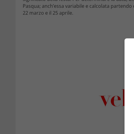
Pasqua; anch’essa variabile e calcolata partendo
22 marzo e il 25 aprile.