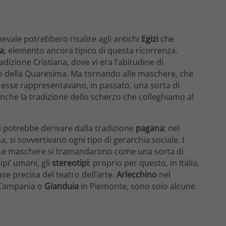
nevale potrebbero risalire agli antichi
Egizi
che
a
; elemento ancora tipico di questa ricorrenza.
tradizione Cristiana, dove vi era l’abitudine di
io della Quaresima. Ma tornando alle maschere, che
 esse rappresentavano, in passato, una sorta di
a anche la tradizione dello scherzo che colleghiamo al
i potrebbe derivare dalla tradizione
pagana
; nel
a, si sovvertivano ogni tipo di gerarchia sociale. I
a. Le maschere si tramandarono come una sorta di
ipi’ umani, gli
stereotipi
; proprio per questo, in Italia,
se precisa del teatro dell’arte.
Arlecchino
nel
Campania o
Gianduia
in Piemonte, sono solo alcune