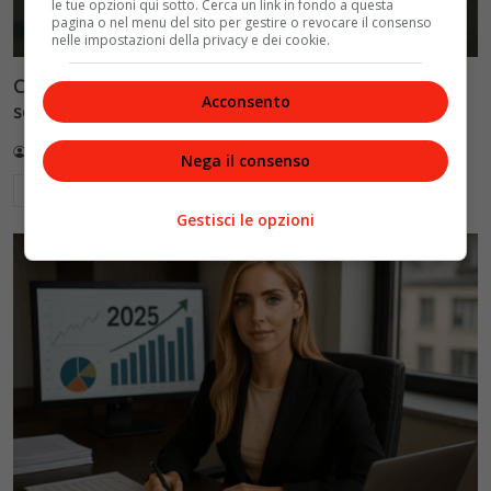
le tue opzioni qui sotto. Cerca un link in fondo a questa
pagina o nel menu del sito per gestire o revocare il consenso
nelle impostazioni della privacy e dei cookie.
Cronaca e società: il disagio giovanile amplificato dai
Acconsento
social, quando il dramma diventa show
Redazione VelvetMAG
5 Luglio 2026
Nega il consenso
Leggi di più
Gestisci le opzioni