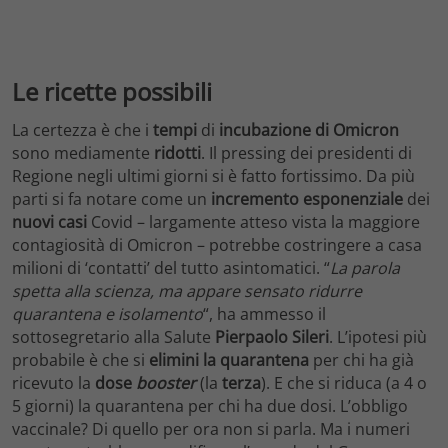
Le ricette possibili
La certezza è che i
tempi
di
incubazione di Omicron
sono mediamente
ridotti
. Il pressing dei presidenti di
Regione negli ultimi giorni si è fatto fortissimo. Da più
parti si fa notare come un
incremento esponenziale
dei
nuovi casi
Covid – largamente atteso vista la maggiore
contagiosità di Omicron – potrebbe costringere a casa
milioni di ‘contatti’ del tutto asintomatici. “
La parola
spetta alla scienza, ma appare sensato ridurre
quarantena e isolamento
“, ha ammesso il
sottosegretario alla Salute
Pierpaolo Sileri
. L’ipotesi più
probabile è che si
elimini la quarantena
per chi ha già
ricevuto la
dose
booster
(la
terza
). E che si riduca (a 4 o
5 giorni) la quarantena per chi ha due dosi. L’obbligo
vaccinale? Di quello per ora non si parla. Ma i numeri