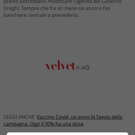
presto potrebbero modificare l’agenda del Governo
Draghi. Sempre che fra un mese sia ancora l’ex
banchiere centrale a presiederlo.
LEGGI ANCHE:
Vaccino Covid, un anno fa l’avvio della
campagna. Oggi il 90% ha una dose