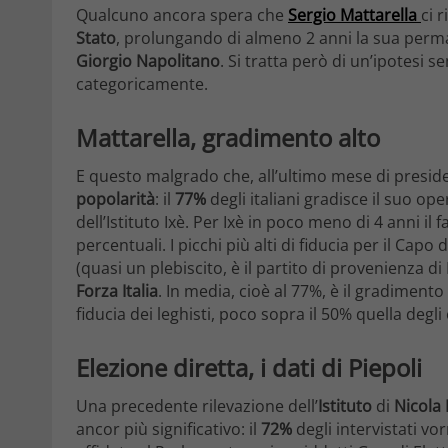
Qualcuno ancora spera che
Sergio Mattarella
ci 
Stato
, prolungando di almeno 2 anni la sua per
Giorgio Napolitano
. Si tratta però di un’ipotesi
categoricamente.
Mattarella, gradimento alto
E questo malgrado che, all’ultimo mese di presid
popolarità
: il
77%
degli italiani gradisce il suo op
dell’Istituto Ixè. Per Ixè in poco meno di 4 anni il
percentuali. I picchi più alti di fiducia per il Capo
(quasi un plebiscito, è il partito di provenienza di
Forza Italia
. In media, cioè al 77%, è il gradiment
fiducia dei leghisti, poco sopra il 50% quella degli 
Elezione diretta, i dati di Piepoli
Una precedente rilevazione dell’
Istituto
di
Nicola 
ancor più significativo: il
72%
degli intervistati vor