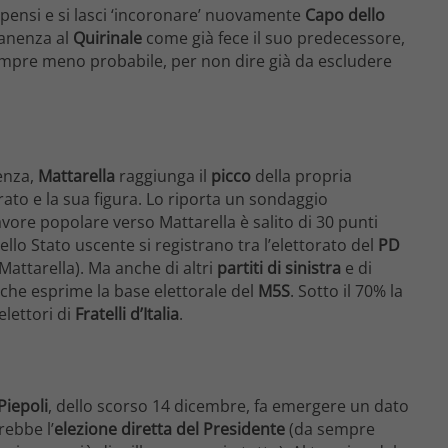
ripensi e si lasci ‘incoronare’ nuovamente
Capo dello
manenza al
Quirinale
come già fece il suo predecessore,
 sempre meno probabile, per non dire già da escludere
enza,
Mattarella
raggiunga il
picco
della propria
erato e la sua figura. Lo riporta un sondaggio
 favore popolare verso Mattarella è salito di 30 punti
 dello Stato uscente si registrano tra l’elettorato del
PD
 Mattarella). Ma anche di altri
partiti di sinistra
e di
o che esprime la base elettorale del
M5S
. Sotto il 70% la
elettori di
Fratelli d’Italia
.
Piepoli
, dello scorso 14 dicembre, fa emergere un dato
rebbe l’
elezione diretta del Presidente
(da sempre