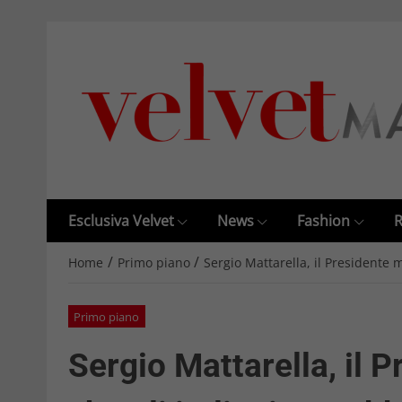
Esclusiva Velvet
News
Fashion
R
/
/
Home
Primo piano
Sergio Mattarella, il Presidente m
Primo piano
Sergio Mattarella, il P