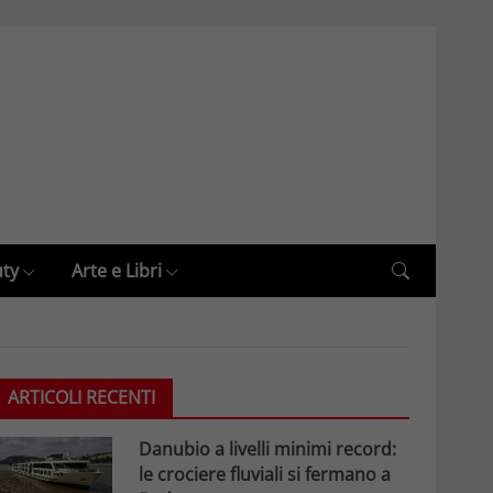
uty
Arte e Libri
ARTICOLI RECENTI
Danubio a livelli minimi record:
le crociere fluviali si fermano a