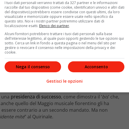
I tuoi dati personali verranno trattati da 327 partner e le informazioni
raccolte dal tuo dispositivo (come cookie, identificatori univoci e altri dati
del dispositivo) potrebbero essere condivise con questi ultimi, da loro
visualizzate e memorizzate oppure essere usate nello specifico da
questo sito. Noi e i nostri partner potremmo utilizzare dati di
localizzazione esatti.
Elenco dei partner
.
Alcuni fornitori potrebbero trattare i tuoi dati personali sulla base
dell'interesse legittimo, al quale puoi opporti gestendo le tue opzioni qui
sotto. Cerca un link in fondo a questa pagina o nel menu del sito per
gestire o revocare il consenso nelle impostazioni della privacy e dei
cookie.
Nega il consenso
Acconsento
 prudenza
su alcuni mancati interventi rispetto a
Gestisci le opzioni
e si sono succeduti sotto la sua presidenza. O per il
ristiana da cui proviene (non è detto però che questo
a una
presidenza di successo
, come dimostra il ‘
bis
‘ che,
, anche quello del Maggio musicale fiorentino gli ha
e di essere contrario a un secondo mandato. Ma non
sidente mite
” al Quirinale.