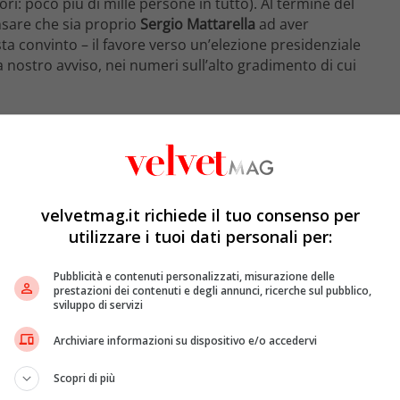
ori: poco più di mille persone in tutto). Al termine del
ensare che sia proprio
Sergio Mattarella
ad aver
sta convinto – il favore verso un’elezione presidenziale
, a nostro avviso, nei numeri sull’alto gradimento di cui
rella
non è stato certo un
Capo dello Stato
di rottura,
ere gli schemi tradizionali. Non sono né
Sandro Pertini
,
ri che più gli assomigliano. Ma neppure il coriaceo
velvetmag.it richiede il tuo consenso per
un arbitro saggio, un riferimento nelle contese politiche
utilizzare i tuoi dati personali per:
. È stato soprattutto l’uomo della resistenza e della
 ne hanno apprezzato l’
autorevolezza
di
pater familias
e
Pubblicità e contenuti personalizzati, misurazione delle
prestazioni dei contenuti e degli annunci, ricerche sul pubblico,
sviluppo di servizi
Archiviare informazioni su dispositivo e/o accedervi
Scopri di più