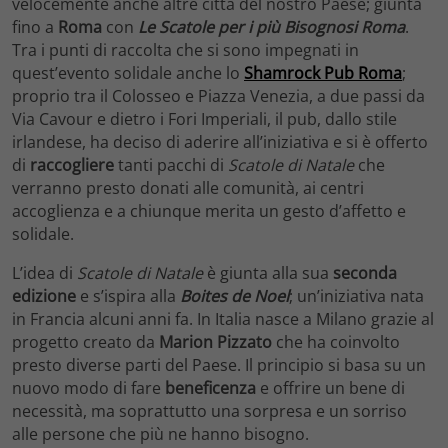
velocemente anche altre città del nostro Paese; giunta
fino a
Roma
con
Le Scatole per i più Bisognosi Roma
.
Tra i punti di raccolta che si sono impegnati in
quest’evento solidale anche lo
Shamrock Pub Roma
;
proprio tra il Colosseo e Piazza Venezia, a due passi da
Via Cavour e dietro i Fori Imperiali, il pub, dallo stile
irlandese, ha deciso di aderire all’iniziativa e si è offerto
di
raccogliere
tanti pacchi di
Scatole di Natale
che
verranno presto donati alle comunità, ai centri
accoglienza e a chiunque merita un gesto d’affetto e
solidale.
L’idea di
Scatole di Natale
è giunta alla sua
seconda
edizione
e s’ispira alla
Boites de Noel
; un’iniziativa nata
in Francia alcuni anni fa. In Italia nasce a Milano grazie al
progetto creato da
Marion Pizzato
che ha coinvolto
presto diverse parti del Paese. Il principio si basa su un
nuovo modo di fare
beneficenza
e offrire un bene di
necessità, ma soprattutto una sorpresa e un sorriso
alle persone che più ne hanno bisogno.