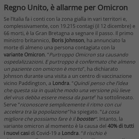
Regno Unito, è allarme per Omicron
Se l’Italia fa i conti con la zona gialla in vari territori e,
complessivamente, con 19.215 contagi (il 12 dicembre) e
66 morti, è la Gran Bretagna a segnare il passo. Il primo
ministro britannico,
Boris Johnson
, ha annunciato la
morte di almeno una persona contagiata con la
variante Omicron
. “
Purtroppo Omicron sta causando
ospedalizzazioni. E purtroppo è confermato che almeno
un paziente con omicron è morto
“, ha dichiarato
Johnson durante una visita a un centro di vaccinazione
vicino Paddington, a
Londra
. “
Quindi penso che l’idea
che questa sia in qualche modo una versione più lieve
del virus debba essere messa da parte
” ha sottolineato.
Serve “
riconoscere semplicemente il ritmo con cui
accelera tra la popolazione”
ha spiegato. “
La cosa
migliore che possiamo fare è il
booster
“
. Intanto, la
variante omicron al momento è la causa del
40% di tutti
i nuovi casi
di Covid-19 a
Londra
. “
Il rischio è