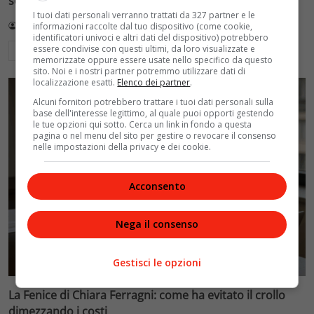
social, quando il dramma diventa show
I tuoi dati personali verranno trattati da 327 partner e le
Redazione VelvetMAG
5 Luglio 2026
informazioni raccolte dal tuo dispositivo (come cookie,
identificatori univoci e altri dati del dispositivo) potrebbero
essere condivise con questi ultimi, da loro visualizzate e
Leggi di più
memorizzate oppure essere usate nello specifico da questo
sito. Noi e i nostri partner potremmo utilizzare dati di
localizzazione esatti.
Elenco dei partner
.
Alcuni fornitori potrebbero trattare i tuoi dati personali sulla
base dell'interesse legittimo, al quale puoi opporti gestendo
le tue opzioni qui sotto. Cerca un link in fondo a questa
pagina o nel menu del sito per gestire o revocare il consenso
nelle impostazioni della privacy e dei cookie.
Acconsento
Nega il consenso
Gestisci le opzioni
La Fenice di Chiara Ferragni: come ha evitato il crollo
dimezzando i costi