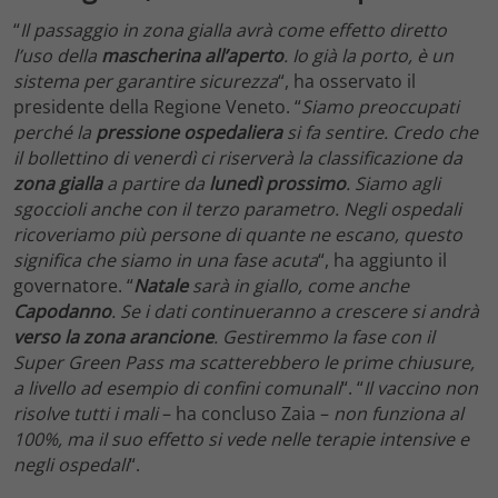
“
Il passaggio in zona gialla avrà come effetto diretto
l’uso della
mascherina
all’aperto
. Io già la porto, è un
sistema per garantire sicurezza
“, ha osservato il
presidente della Regione Veneto. “
Siamo preoccupati
perché la
pressione ospedaliera
si fa sentire. Credo che
il bollettino di venerdì ci riserverà la classificazione da
zona gialla
a partire da
lunedì prossimo
. Siamo agli
sgoccioli anche con il terzo parametro. Negli ospedali
ricoveriamo più persone di quante ne escano, questo
significa che siamo in una fase acuta
“, ha aggiunto il
governatore. “
Natale
sarà in giallo, come anche
Capodanno
. Se i dati continueranno a crescere si andrà
verso la zona arancione
. Gestiremmo la fase con il
Super Green Pass ma scatterebbero le prime chiusure,
a livello ad esempio di confini comunali
“. “
Il vaccino non
risolve tutti i mali
– ha concluso Zaia –
non funziona al
100%, ma il suo effetto si vede nelle terapie intensive e
negli ospedali
“.