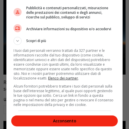
Pubblicità e contenuti personalizzati, misurazione
delle prestazioni dei contenuti e degli annunci,
ricerche sul pubblico, sviluppo di servizi
Archiviare informazioni su dispositivo e/o accedervi
Scopri di più
I tuoi dati personali verranno trattati da 327 partner e le
informazioni raccolte dal tuo dispositivo (come cookie,
identificatori univoci e altri dati del dispositivo) potrebbero
essere condivise con questi ultimi, da loro visualizzate e
memorizzate oppure essere usate nello specifico da questo
sito. Noi e i nostri partner potremmo utilizzare dati di
localizzazione esatti.
Elenco dei partner
.
Reflect Orbital: gli specchi spaziali che promettono il
Alcuni fornitori potrebbero trattare i tuoi dati personali sulla
sole di notte (per 5mila dollari l’ora)
base dell'interesse legittimo, al quale puoi opporti gestendo
le tue opzioni qui sotto. Cerca un link in fondo a questa
Redazione VelvetMAG
4 Agosto 2026
pagina o nel menu del sito per gestire o revocare il consenso
nelle impostazioni della privacy e dei cookie.
Leggi di più
Acconsento