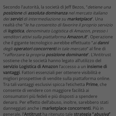
Secondo l’autorità, la società di Jeff Bezos, “
detiene una
posizione
di
assoluta
dominanza
nel mercato italiano
dei
servizi
di intermediazione su
marketplace
“. Una
realtà che “
le ha consentito di favorire il proprio servizio
di
logistica
, denominato Logistica di Amazon, presso i
venditori attivi sulla piattaforma
Amazon.it
“. Operazione
che il gigante tecnologico avrebbe effettuato “
ai
danni
degli
operatori
concorrenti
in tale mercato
” al fine di
“
rafforzare la propria
posizione dominante
“. L’Antitrust
sostiene che le società hanno legato all’utilizzo del
servizio Logistica di Amazon
l’accesso a un
insieme di
vantaggi
. Fattori essenziali per ottenere visibilità e
migliori prospettive di vendite sulla piattaforma online.
Tra tali vantaggi esclusivi spicca l’etichetta
Prime
, che
consente di vendere con maggiore facilità ai
consumatori più fedeli e più disposti a spendere
denaro. Per effetto dell’abuso, inoltre, sarebbero stati
danneggiati anche i
marketplace concorrenti
. Più in
generale, l’
Antitrust
ha ritenuto tale
strategia “
abusiva
”