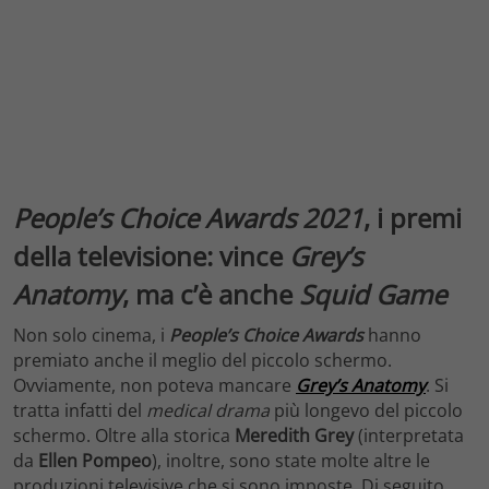
People’s Choice Awards 2021
, i premi
della televisione: vince
Grey’s
Anatomy
, ma c’è anche
Squid Game
Non solo cinema, i
People’s Choice Awards
hanno
premiato anche il meglio del piccolo schermo.
Ovviamente, non poteva mancare
Grey’s Anatomy
. Si
tratta infatti del
medical drama
più longevo del piccolo
schermo. Oltre alla storica
Meredith Grey
(interpretata
da
Ellen Pompeo
), inoltre, sono state molte altre le
produzioni televisive che si sono imposte. Di seguito,