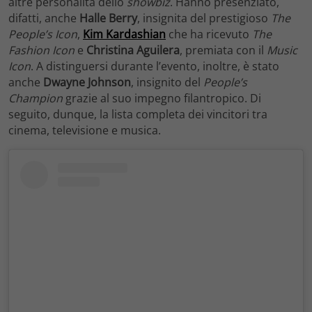
altre personalità dello
showbiz
. Hanno presenziato,
difatti, anche
Halle Berry
, insignita del prestigioso
The
People’s Icon
,
Kim Kardashian
che ha ricevuto
The
Fashion Icon
e
Christina Aguilera
, premiata con il
Music
Icon
. A distinguersi durante l’evento, inoltre, è stato
anche
Dwayne Johnson
, insignito del
People’s
Champion
grazie al suo impegno filantropico. Di
seguito, dunque, la lista completa dei vincitori tra
cinema, televisione e musica.