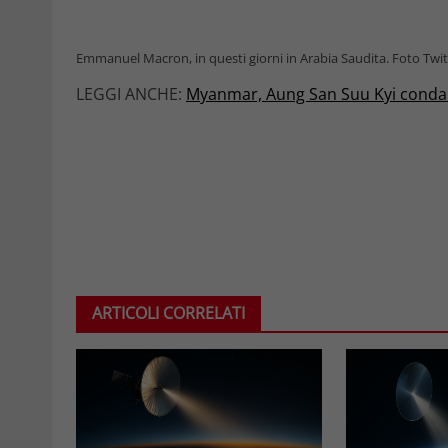
Emmanuel Macron, in questi giorni in Arabia Saudita. Foto 
LEGGI ANCHE:
Myanmar, Aung San Suu Kyi condannat
ARTICOLI CORRELATI