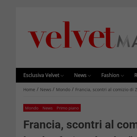
Esclusiva Velvet
News
Fashion
R
/
/
/
Home
News
Mondo
Francia, scontri al comizio di 
Mondo
News
Primo piano
Francia, scontri al co