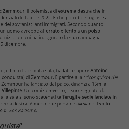
ic Zemmour
, il polemista di
estrema destra
che in
denziali dell’aprile 2022. E che potrebbe togliere a
i e dei sovranisti anti immigrati. Secondo quanto
o, un uomo avrebbe
afferrato
e
ferito
a un
polso
comizio con cui ha inaugurato la sua campagna
ri 5 dicembre.
o, è finito fuori dalla sala, ha fatto sapere
Antoine
Riconquista) di Zemmour. E partire alla “
riconquista del
he Zemmour ha lanciato dal palco, dinanzi a 15mila
i
Villepinte
. Un comizio-evento, il suo, segnato da
lla sala si sono scatenati
tafferugli
e
sedie lanciate in
di estrema destra. Almeno due persone avevano il
volto
te di
Sos Racisme
.
quista
“