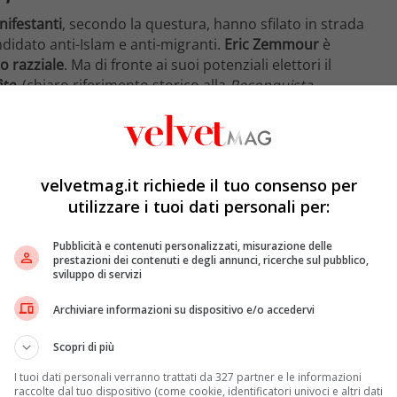
ifestanti
, secondo la questura, hanno sfilato in strada
didato anti-Islam e anti-migranti.
Eric Zemmour
è
o razziale
. Ma di fronte ai suoi potenziali elettori il
te
, (chiaro riferimento storico alla
Reconquista
edievale), non ha usato mezzi termini. “
Se vinco
l’inizio della riconquista
“, ha assicurato rivolgendosi
nde maggioranza bianchi, giunti dai quattro angoli della
velvetmag.it richiede il tuo consenso per
utilizzare i tuoi dati personali per:
 qui da mille anni. E non ha detto l’ultima parola
“. Come
Pubblicità e contenuti personalizzati, misurazione delle
prestazioni dei contenuti e degli annunci, ricerche sul pubblico,
non è francese
, attribuito al suo beniamino,
Napoleone
sviluppo di servizi
to soprattutto su
temi identitari
, ha sostenuto di “
non
dentità
“. Rispedite al mittente anche le accuse di
Archiviare informazioni su dispositivo e/o accedervi
Poi è tornato a tuonare
contro i flussi migratori
che a
Scopri di più
ia sottostante, esisterebbe un
grand remplacement
,
 bianca con i francesi di origine straniera.
I tuoi dati personali verranno trattati da 327 partner e le informazioni
 obiettivo chiaro della nostra politica
“. Nel suo
raccolte dal tuo dispositivo (come cookie, identificatori univoci e altri dati