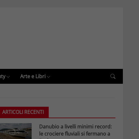
uty
Arte e Libri
ARTICOLI RECENTI
Danubio a livelli minimi record:
le crociere fluviali si fermano a