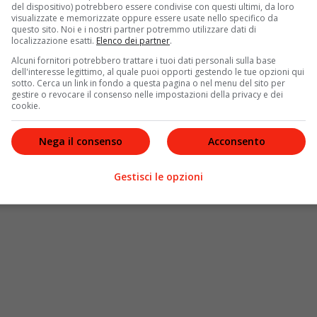
del dispositivo) potrebbero essere condivise con questi ultimi, da loro
zione
dello
Ius soli
e l’
espulsione
sistematica di “
tutti i
visualizzate e memorizzate oppure essere usate nello specifico da
ettimane, tuttavia, i sondaggi lo vedono in calo rispetto
questo sito. Noi e i nostri partner potremmo utilizzare dati di
localizzazione esatti.
Elenco dei partner
.
cune rilevazioni lo davano davanti a
Marine Le Pen
per
manuel Macron
.
Alcuni fornitori potrebbero trattare i tuoi dati personali sulla base
dell'interesse legittimo, al quale puoi opporti gestendo le tue opzioni qui
sotto. Cerca un link in fondo a questa pagina o nel menu del sito per
gestire o revocare il consenso nelle impostazioni della privacy e dei
cookie.
Nega il consenso
Acconsento
Gestisci le opzioni