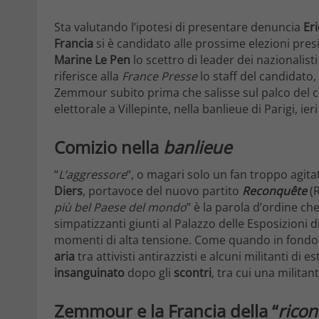
Sta valutando l’ipotesi di presentare denuncia
Er
Francia
si è candidato alle prossime elezioni presi
Marine Le Pen
lo scettro di leader dei nazionalist
riferisce alla
France Presse
lo staff del candidat
Zemmour subito prima che salisse sul palco del 
elettorale a Villepinte, nella banlieue di Parigi, ie
Comizio nella
banlieue
“
L’aggressore
“, o magari solo un fan troppo agitat
Diers
, portavoce del nuovo partito
Reconquête
(
più bel Paese del mondo
” è la parola d’ordine c
simpatizzanti giunti al Palazzo delle Esposizioni d
momenti di alta tensione. Come quando in fondo a
aria
tra attivisti antirazzisti e alcuni militanti 
insanguinato
dopo gli
scontri
, tra cui una militan
Zemmour e la Francia della “
ricon