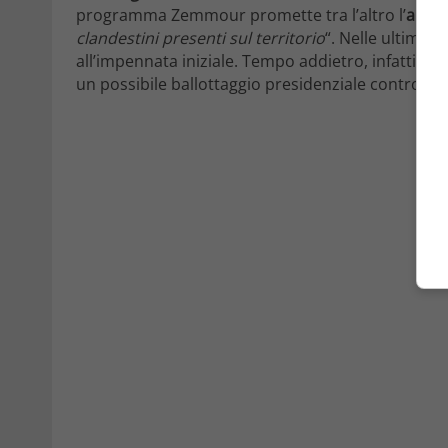
programma Zemmour promette tra l’altro l’
aboli
clandestini presenti sul territorio
“. Nelle ultime s
all’impennata iniziale. Tempo addietro, infatti, al
un possibile ballottaggio presidenziale contro
Em