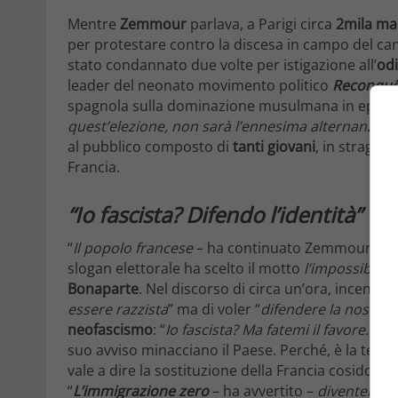
Mentre
Zemmour
parlava, a Parigi circa
2mila man
per protestare contro la discesa in campo del can
stato condannato due volte per istigazione all’
odi
leader del neonato movimento politico
Reconquê
spagnola sulla dominazione musulmana in epoca m
quest’elezione, non sarà l’ennesima alternanza ma 
al pubblico composto di
tanti giovani
, in stragra
Francia.
“Io fascista? Difendo l’identità”
“
Il popolo francese
– ha continuato Zemmour –
è
slogan elettorale ha scelto il motto
l’impossibile 
Bonaparte
. Nel discorso di circa un’ora, incentra
essere razzista
” ma di voler “
difendere la nostra i
neofascismo
: “
Io fascista? Ma fatemi il favore…
“. 
suo avviso minacciano il Paese. Perché, è la teor
vale a dire la sostituzione della Francia cosiddetta
“
L’immigrazione zero
– ha avvertito –
diventerà un