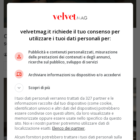
velvetmag.it richiede il tuo consenso per
Cronaca e società: il disagio giovanile amplificato dai
utilizzare i tuoi dati personali per:
social, quando il dramma diventa show
Pubblicità e contenuti personalizzati, misurazione
Redazione VelvetMAG
5 Luglio 2026
delle prestazioni dei contenuti e degli annunci,
ricerche sul pubblico, sviluppo di servizi
Leggi di più
Archiviare informazioni su dispositivo e/o accedervi
Scopri di più
I tuoi dati personali verranno trattati da 327 partner e le
informazioni raccolte dal tuo dispositivo (come cookie,
identificatori univoci e altri dati del dispositivo) potrebbero
essere condivise con questi ultimi, da loro visualizzate e
memorizzate oppure essere usate nello specifico da questo
sito. Noi e i nostri partner potremmo utilizzare dati di
localizzazione esatti.
Elenco dei partner
.
Alcuni fornitori potrebbero trattare i tuoi dati personali sulla