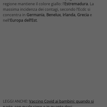
regione mantiene il colore giallo: l’
Estremadura
. La
massima incidenza dei contagi, secondo l’Ecdc si
concentra in
Germania
,
Benelux
,
Irlanda
,
Grecia
e
nell’
Europa dell’Est
.
LEGGI ANCHE:
Vaccino Covid ai bambini: quando si
parte, con quale siero e in quante dosi