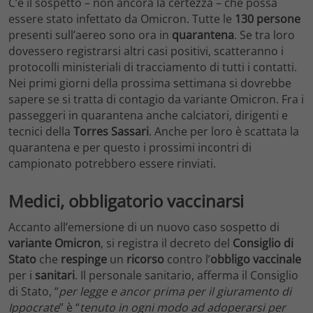
C’è il sospetto – non ancora la certezza – che possa
essere stato infettato da Omicron. Tutte le
130 persone
presenti sull’aereo sono ora in
quarantena
. Se tra loro
dovessero registrarsi altri casi positivi, scatteranno i
protocolli ministeriali di tracciamento di tutti i contatti.
Nei primi giorni della prossima settimana si dovrebbe
sapere se si tratta di contagio da variante Omicron. Fra i
passeggeri in quarantena anche calciatori, dirigenti e
tecnici della
Torres Sassari
. Anche per loro è scattata la
quarantena e per questo i prossimi incontri di
campionato potrebbero essere rinviati.
Medici, obbligatorio vaccinarsi
Accanto all’emersione di un nuovo caso sospetto di
variante Omicron
, si registra il decreto del
Consiglio di
Stato
che
respinge
un
ricorso
contro l’
obbligo vaccinale
per i
sanitari
. Il personale sanitario, afferma il Consiglio
di Stato, “
per legge e ancor prima per il giuramento di
Ippocrate
” è “
tenuto in ogni modo ad adoperarsi per