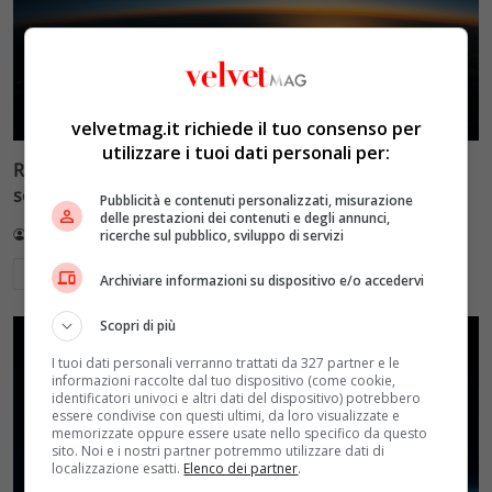
velvetmag.it richiede il tuo consenso per
utilizzare i tuoi dati personali per:
Reflect Orbital: gli specchi spaziali che promettono il
sole di notte (per 5mila dollari l’ora)
Pubblicità e contenuti personalizzati, misurazione
delle prestazioni dei contenuti e degli annunci,
Redazione VelvetMAG
4 Agosto 2026
ricerche sul pubblico, sviluppo di servizi
Leggi di più
Archiviare informazioni su dispositivo e/o accedervi
Scopri di più
I tuoi dati personali verranno trattati da 327 partner e le
informazioni raccolte dal tuo dispositivo (come cookie,
identificatori univoci e altri dati del dispositivo) potrebbero
essere condivise con questi ultimi, da loro visualizzate e
memorizzate oppure essere usate nello specifico da questo
sito. Noi e i nostri partner potremmo utilizzare dati di
localizzazione esatti.
Elenco dei partner
.