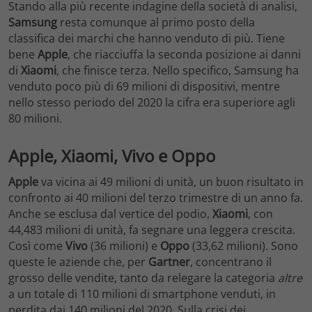
Stando alla più recente indagine della società di analisi,
Samsung
resta comunque al primo posto della
classifica dei marchi che hanno venduto di più. Tiene
bene
Apple
, che riacciuffa la seconda posizione ai danni
di
Xiaomi
, che finisce terza. Nello specifico, Samsung ha
venduto poco più di 69 milioni di dispositivi, mentre
nello stesso periodo del 2020 la cifra era superiore agli
80 milioni.
Apple, Xiaomi, Vivo e Oppo
Apple
va vicina ai 49 milioni di unità, un buon risultato in
confronto ai 40 milioni del terzo trimestre di un anno fa.
Anche se esclusa dal vertice del podio,
Xiaomi
, con
44,483 milioni di unità, fa segnare una leggera crescita.
Così come
Vivo
(36 milioni) e
Oppo
(33,62 milioni). Sono
queste le aziende che, per
Gartner
, concentrano il
grosso delle vendite, tanto da relegare la categoria
altre
a un totale di 110 milioni di smartphone venduti, in
perdita dai 140 milioni del 2020. Sulla crisi dei