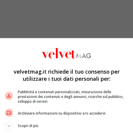
velvetmag.it richiede il tuo consenso per
utilizzare i tuoi dati personali per:
Pubblicità e contenuti personalizzati, misurazione delle
prestazioni dei contenuti e degli annunci, ricerche sul pubblico,
acchina
non sia più a servizio dell’uomo, ma diventi un
sviluppo di servizi
fico si trasformi in una
fede illimitata
. Parlare in questi
embrerà più se si apprendono le stime e le previsioni
Archiviare informazioni su dispositivo e/o accedervi
Scopri di più