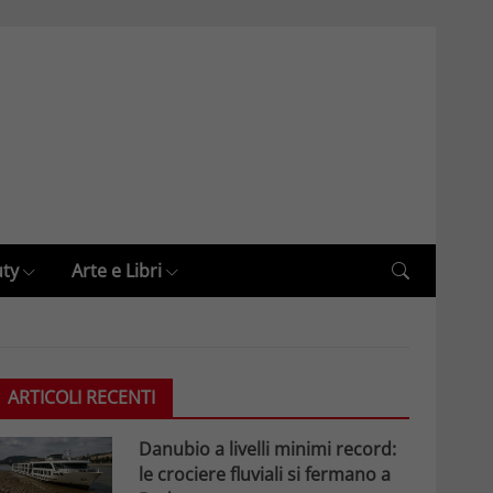
uty
Arte e Libri
ARTICOLI RECENTI
Danubio a livelli minimi record:
le crociere fluviali si fermano a