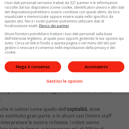
l’intelligenza artificiale
I tuoi dati personali verranno trattati da 327 partner e le informazioni
raccolte dal tuo dispositivo (come cookie, identificatori univoci e altri dati
del dispositivo) potrebbero essere condivise con questi ultimi, da loro
ligenza artificiale
. Una realtà simile ai film di
visualizzate e memorizzate oppure essere usate nello specifico da
i, e software intelligenti sono già ad uno stadio
questo sito. Noi e i nostri partner potremmo utilizzare dati di
localizzazione esatti.
Elenco dei partner
.
zie dell’agenzia di stampa
Xinhua
non è più un
avatta. A Wall Street ci sono degli algoritmi chiamati
Alcuni fornitori potrebbero trattare i tuoi dati personali sulla base
dell'interesse legittimo, al quale puoi opporti gestendo le tue opzioni qui
 70% delle transazioni di mercato, che ad oggi hanno
sotto. Cerca un link in fondo a questa pagina o nel menu del sito per
no nei mercati azionari. In questo settore strategico
gestire o revocare il consenso nelle impostazioni della privacy e dei
cookie.
upervisione
.
, non avrà mai diritti da reclamare o ferie da
Nega il consenso
Acconsento
alista
è inevitabile che sarà sempre
preferibile
cati
del Regno Unito, ha da poco aperto in pieno
Gestisci le opzioni
a casse. Al posto dell’uomo sono telecamere e sensori
ti prodotti il cliente sceglie. Poi addebitano il costo
.
nche in settori come quello dell’
ospitalità
, dove
sostituito gran parte, o in alcuni casi l’intero staff
interpretare le nostre richieste. I robot sanno
e tutte le lingue, e trasportare più di 300 kg di