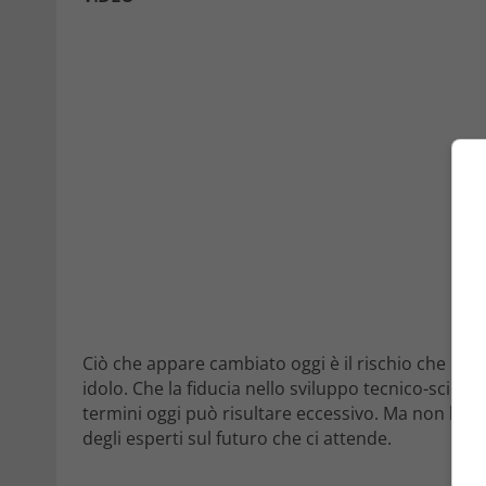
Ciò che appare cambiato oggi è il rischio che la
m
idolo. Che la fiducia nello sviluppo tecnico-scienti
termini oggi può risultare eccessivo. Ma non lo s
degli esperti sul futuro che ci attende.