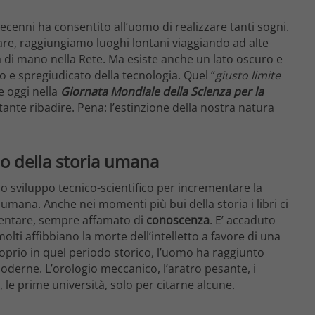
decenni ha consentito all’uomo di realizzare tanti sogni.
re, raggiungiamo luoghi lontani viaggiando ad alte
a di mano nella Rete. Ma esiste anche un lato oscuro e
e spregiudicato della tecnologia. Quel “
giusto limite
e oggi nella
Giornata Mondiale della Scienza per la
ante ribadire. Pena: l’estinzione della nostra natura
ppo della storia umana
 lo sviluppo tecnico-scientifico per incrementare la
umana. Anche nei momenti più bui della storia i libri ci
entare, sempre affamato di
conoscenza
. E’ accaduto
lti affibbiano la morte dell’intelletto a favore di una
oprio in quel periodo storico, l’uomo ha raggiunto
oderne. L’orologio meccanico, l’aratro pesante, i
a, le prime università, solo per citarne alcune.