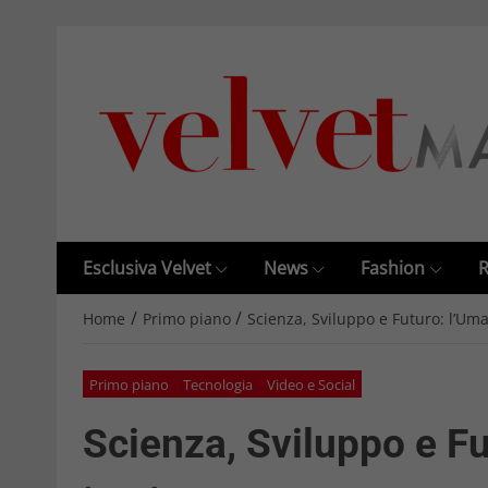
Esclusiva Velvet
News
Fashion
R
/
/
Home
Primo piano
Scienza, Sviluppo e Futuro: l’Um
Primo piano
Tecnologia
Video e Social
Scienza, Sviluppo e F