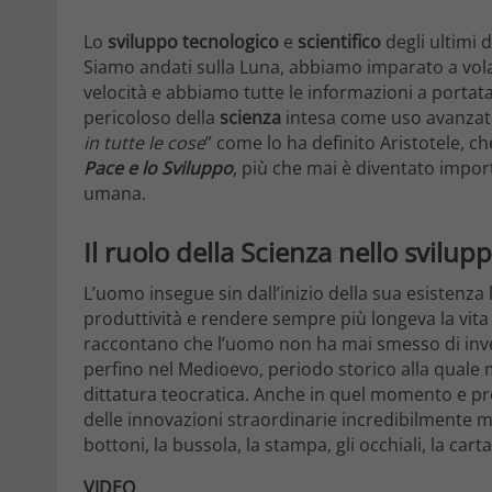
Lo
sviluppo tecnologico
e
scientifico
degli ultimi 
Siamo andati sulla Luna, abbiamo imparato a vola
velocità e abbiamo tutte le informazioni a portat
pericoloso della
scienza
intesa come uso avanzato 
in tutte le cose
” come lo ha definito Aristotele, ch
Pace e lo Sviluppo
, più che mai è diventato import
umana.
Il ruolo della Scienza nello svilu
L’uomo insegue sin dall’inizio della sua esistenza
produttività e rendere sempre più longeva la vita 
raccontano che l’uomo non ha mai smesso di inv
perfino nel Medioevo, periodo storico alla quale mo
dittatura teocratica. Anche in quel momento e pr
delle innovazioni straordinarie incredibilmente m
bottoni, la bussola, la stampa, gli occhiali, la cart
VIDEO