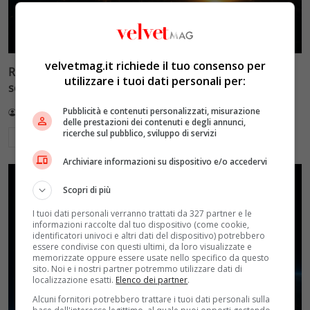
velvetmag.it richiede il tuo consenso per
Reflect Orbital: gli specchi spaziali che promettono il
utilizzare i tuoi dati personali per:
sole di notte (per 5mila dollari l’ora)
Pubblicità e contenuti personalizzati, misurazione
Redazione VelvetMAG
4 Agosto 2026
delle prestazioni dei contenuti e degli annunci,
ricerche sul pubblico, sviluppo di servizi
Leggi di più
Archiviare informazioni su dispositivo e/o accedervi
Scopri di più
I tuoi dati personali verranno trattati da 327 partner e le
informazioni raccolte dal tuo dispositivo (come cookie,
identificatori univoci e altri dati del dispositivo) potrebbero
essere condivise con questi ultimi, da loro visualizzate e
memorizzate oppure essere usate nello specifico da questo
sito. Noi e i nostri partner potremmo utilizzare dati di
localizzazione esatti.
Elenco dei partner
.
Alcuni fornitori potrebbero trattare i tuoi dati personali sulla