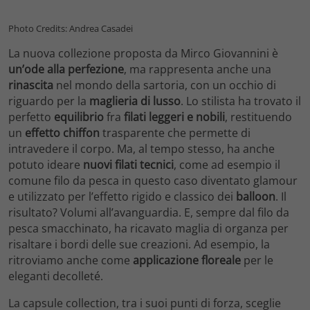
Photo Credits: Andrea Casadei
La nuova collezione proposta da Mirco Giovannini è
un’ode alla perfezione
, ma rappresenta anche una
rinascita
nel mondo della sartoria, con un occhio di
riguardo per la
maglieria di lusso
. Lo stilista ha trovato il
perfetto
equilibrio
fra
filati leggeri e nobili
, restituendo
un
effetto chiffon
trasparente che permette di
intravedere il corpo. Ma, al tempo stesso, ha anche
potuto ideare
nuovi filati tecnici
, come ad esempio il
comune filo da pesca in questo caso diventato glamour
e utilizzato per l’effetto rigido e classico dei
balloon
. Il
risultato? Volumi all’avanguardia. E, sempre dal filo da
pesca smacchinato, ha ricavato maglia di organza per
risaltare i bordi delle sue creazioni. Ad esempio, la
ritroviamo anche come
applicazione floreale
per le
eleganti decolleté.
La capsule collection, tra i suoi punti di forza, sceglie