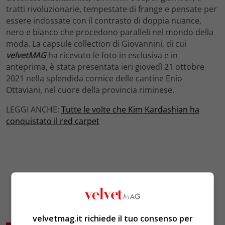
tratti rivoluzionarie, tempestate di frange e pensate per
essere indossate con il contrasto di doppia nuance,
nero e bianco che procedono paralleli nel mondo della
moda. La capsule collection di Giovannini, di cui
velvetMAG
ha ricevuto le foto in esclusiva e in
anteprima, è stata presentata ieri giovedì 21 ottobre
2021 nella splendida cornice delle cantine Enio
Ottaviani, nel cuore della provincia riminese.
LEGGI ANCHE:
Tutte le volte che Kim Kardashian ha
conquistato il red carpet
velvetmag.it richiede il tuo consenso per