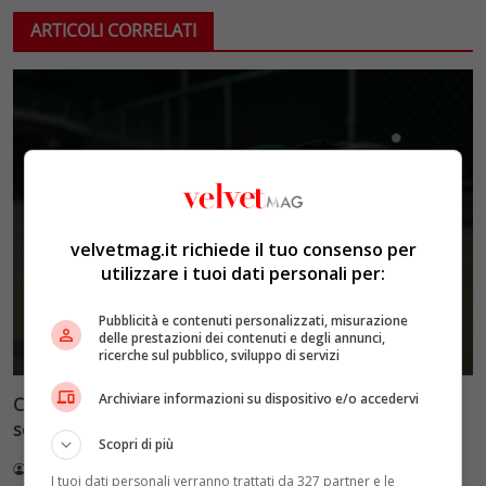
ARTICOLI CORRELATI
velvetmag.it richiede il tuo consenso per
utilizzare i tuoi dati personali per:
Pubblicità e contenuti personalizzati, misurazione
delle prestazioni dei contenuti e degli annunci,
ricerche sul pubblico, sviluppo di servizi
Archiviare informazioni su dispositivo e/o accedervi
Cronaca e società: il disagio giovanile amplificato dai
social, quando il dramma diventa show
Scopri di più
Redazione VelvetMAG
5 Luglio 2026
I tuoi dati personali verranno trattati da 327 partner e le