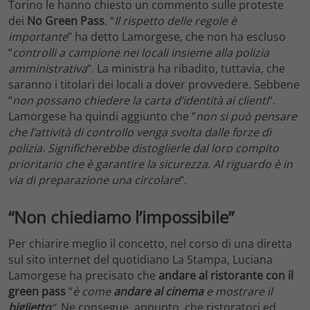
Torino le hanno chiesto un commento sulle proteste
dei
No Green Pass
. “
Il rispetto delle regole è
importante
” ha detto Lamorgese, che non ha escluso
“
controlli a campione nei locali insieme alla polizia
amministrativa
“. La ministra ha ribadito, tuttavia, che
saranno i titolari dei locali a dover provvedere. Sebbene
“
non possano chiedere la carta d’identità ai clienti
“.
Lamorgese ha quindi aggiunto che “
non si può pensare
che l’attività di controllo venga svolta dalle forze di
polizia. Significherebbe distoglierle dal loro compito
prioritario che è garantire la sicurezza. Al riguardo è in
via di preparazione una circolare
“.
“Non chiediamo l’impossibile”
Per chiarire meglio il concetto, nel corso di una diretta
sul sito internet del quotidiano La Stampa, Luciana
Lamorgese ha precisato che
andare al ristorante con il
green pass
“
è come
andare al cinema
e mostrare il
biglietto
“
. Ne consegue, appunto, che ristoratori ed