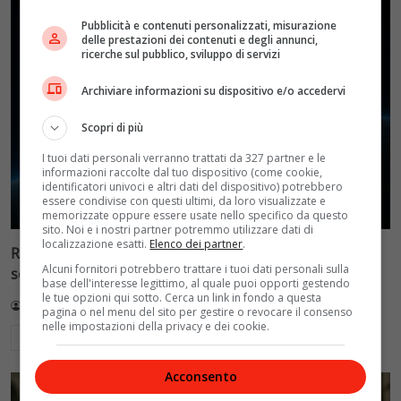
Pubblicità e contenuti personalizzati, misurazione
delle prestazioni dei contenuti e degli annunci,
ricerche sul pubblico, sviluppo di servizi
Archiviare informazioni su dispositivo e/o accedervi
Scopri di più
I tuoi dati personali verranno trattati da 327 partner e le
informazioni raccolte dal tuo dispositivo (come cookie,
identificatori univoci e altri dati del dispositivo) potrebbero
essere condivise con questi ultimi, da loro visualizzate e
memorizzate oppure essere usate nello specifico da questo
sito. Noi e i nostri partner potremmo utilizzare dati di
localizzazione esatti.
Elenco dei partner
.
Reflect Orbital: gli specchi spaziali che promettono il
Alcuni fornitori potrebbero trattare i tuoi dati personali sulla
sole di notte (per 5mila dollari l’ora)
base dell'interesse legittimo, al quale puoi opporti gestendo
le tue opzioni qui sotto. Cerca un link in fondo a questa
Redazione VelvetMAG
4 Agosto 2026
pagina o nel menu del sito per gestire o revocare il consenso
nelle impostazioni della privacy e dei cookie.
Leggi di più
Acconsento