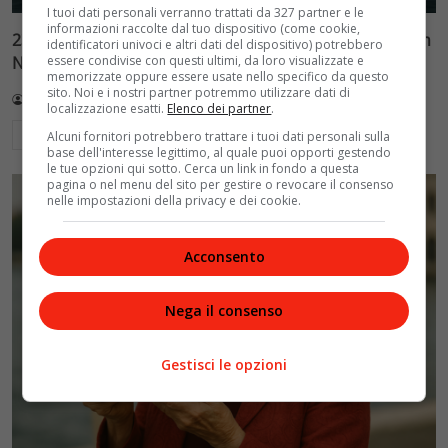
I tuoi dati personali verranno trattati da 327 partner e le
informazioni raccolte dal tuo dispositivo (come cookie,
23mila vite: la storia vera della nave Iuventa diventa film
identificatori univoci e altri dati del dispositivo) potrebbero
essere condivise con questi ultimi, da loro visualizzate e
Netflix
memorizzate oppure essere usate nello specifico da questo
sito. Noi e i nostri partner potremmo utilizzare dati di
Redazione VelvetMAG
10 Agosto 2026
localizzazione esatti.
Elenco dei partner
.
Leggi di più
Alcuni fornitori potrebbero trattare i tuoi dati personali sulla
base dell'interesse legittimo, al quale puoi opporti gestendo
le tue opzioni qui sotto. Cerca un link in fondo a questa
pagina o nel menu del sito per gestire o revocare il consenso
nelle impostazioni della privacy e dei cookie.
Acconsento
Nega il consenso
Gestisci le opzioni