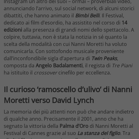
Instagram un altro dei suoi – ormai – proverbiali video,
annunciando l’arrivo, sul social network, di alcuni storici
dibattiti, che hanno animato il
Bimbi Belli
. Il Festival,
dedicato ai film d’esordio, ha assistito nel corso di
14
edizioni
alla presenza di grandi nomi dello spettacolo. A
colpire, tuttavia, non è stata la notizia in sé quanto la
scelta della modalità con cui Nanni Moretti ha voluto
comunicarla. Con sottofondo musicale proveniente
dall’inconfondibile sigla d’apertura di
Twin Peaks
,
composta da
Angelo Badalamenti
, il regista di
Tre Piani
ha istituito il
crossover
cinefilo per eccellenza.
Il curioso ‘ramoscello d’ulivo’ di Nanni
Moretti verso David Lynch
La memoria dei più attenti non può che andare indietro
di qualche anno. Precisamente il 2001, anno che ha
segnato la vittoria della
Palma d’Oro
di Nanni Moretti al
Festival di Cannes grazie al suo
La stanza del figlio
. Tra